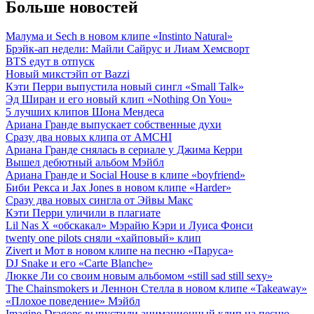
Больше новостей
Малума и Sech в новом клипе «Instinto Natural»
Брэйк-ап недели: Майли Сайрус и Лиам Хемсворт
BTS едут в отпуск
Новый микстэйп от Bazzi
Кэти Перри выпустила новый сингл «Small Talk»
Эд Ширан и его новый клип «Nothing On You»
5 лучших клипов Шона Мендеса
Ариана Гранде выпускает собственные духи
Сразу два новых клипа от AMCHI
Ариана Гранде снялась в сериале у Джима Керри
Вышел дебютный альбом Мэйбл
Ариана Гранде и Social House в клипе «boyfriend»
Биби Рекса и Jax Jones в новом клипе «Harder»
Сразу два новых сингла от Эйвы Макс
Кэти Перри уличили в плагиате
Lil Nas X «обскакал» Мэрайю Кэри и Луиса Фонси
twenty one pilots сняли «хайповый» клип
Zivert и Мот в новом клипе на песню «Паруса»
DJ Snake и его «Carte Blanche»
Люкке Ли со своим новым альбомом «still sad still sexy»
The Chainsmokers и Леннон Стелла в новом клипе «Takeaway»
«Плохое поведение» Мэйбл
Imagine Dragons выпустили анимационный клип на песню