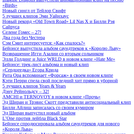
«Birds»
Новый сингл от Тейлор Свифт
5 лучших клипов Эми Уайнхаус
Новый рекорд «Old Town Road» Lil Nas X и Билли Рэя
Сайруса
Селене Гомес – 27!
Два года без Честера
Сэм Смит интересуется: «Как спалось?»
Бейонсе выпустила альбом саундтреков к «Королю Льву»
Возвращение Игги Азалии со вторым сольником
Элли Голдинг и Juice WRLD в новом клипе «Hate Me»
Бейонсе: трек-лист альбома и новый клип
«Сердцеедка» Егора Крида
Рита Ора вспоминает «Форсаж» в своем новом клипе
Кэти Перри спела свой последний хит прямо в уборной
5 лучших клипов Years & Years
Дэну Рейнольдсу – 32!
AMCHI и TERNOVOY в новом клипе «Прочь»
Эд Ширан и Трэвис Скотт представили антисоциальный клип
Билли Айлиш записалась со своим кумиром
Эд Ширан выпустил новый альбом
L’One против лейбла Black Star
Бейонсе спродюсировала альбом саундтреков для нового
«Короля Льва»