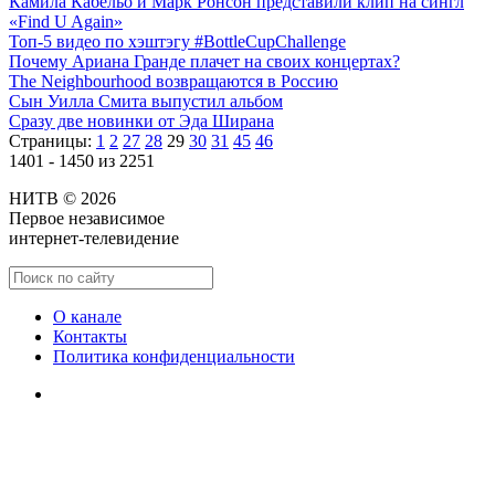
Камила Кабельо и Марк Ронсон представили клип на сингл
«Find U Again»
Топ-5 видео по хэштэгу #BottleCupChallenge
Почему Ариана Гранде плачет на своих концертах?
The Neighbourhood возвращаются в Россию
Сын Уилла Смита выпустил альбом
Сразу две новинки от Эда Ширана
Страницы:
1
2
27
28
29
30
31
45
46
1401 - 1450 из 2251
НИТВ © 2026
Первое независимое
интернет-телевидение
О канале
Контакты
Политика конфиденциальности