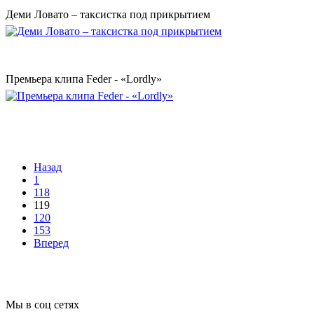
Деми Ловато – таксистка под прикрытием
Премьера клипа Feder - «Lordly»
Назад
1
118
119
120
153
Вперед
Мы в соц сетях