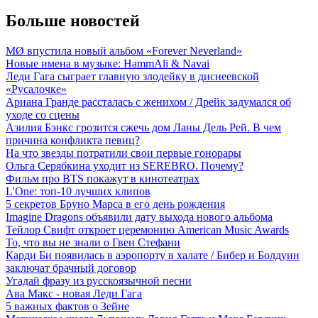
Больше новостей
MØ впустила новый альбом «Forever Neverland»
Новые имена в музыке: HammAli & Navai
Леди Гага сыграет главную злодейку в диснеевской
«Русалочке»
Ариана Гранде рассталась с женихом / Дрейк задумался об
уходе со сцены
Азилия Бэнкс грозится сжечь дом Ланы Дель Рей. В чем
причина конфликта певиц?
На что звезды потратили свои первые гонорары
Ольга Серябкина уходит из SEREBRO. Почему?
Фильм про BTS покажут в кинотеатрах
L'One: топ-10 лучших клипов
5 секретов Бруно Марса в его день рождения
Imagine Dragons объявили дату выхода нового альбома
Тейлор Свифт откроет церемонию American Music Awards
То, что вы не знали о Гвен Стефани
Карди Би появилась в аэропорту в халате / Бибер и Болдуин
заключат брачный договор
Угадай фразу из русскоязычной песни
Ава Макс - новая Леди Гага
5 важных фактов о Зейне