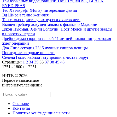
Три взрывных видеоновинки: The 1975, MUSE, BLACK
EYED PEAS
Тео Хатчкрафт (Hurts): интересные факты
Эд Ширан тайно женился
Топ самых приставучих русских хитов лета
Вышел трейлер документального фильма о Мадонне
Джон Ньюман, Хейли Болдуин, Пост Мэлон и другие звезды
в новостях недели
Дрейк сделал сюрприз своей 11-летней поклоннице, которая
ждет операции
Дуа Липе сегодня 23! 5 лучших клипов певицы
Последние звездные новости
Селена Гомес набила татуировки в честь подруг
Страницы:
1
2
34
35
36
37
38
45
46
1751 - 1800 из 2251
НИТВ © 2026
Первое независимое
интернет-телевидение
О канале
Контакты
Политика конфиденциальности