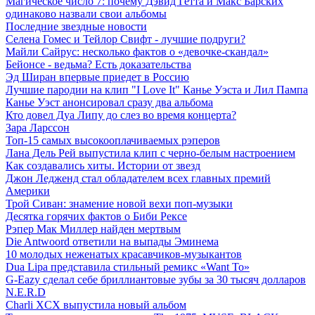
Магическое число 7: почему Дэвид Гетта и Макс Барских
одинаково назвали свои альбомы
Последние звездные новости
Селена Гомес и Тейлор Свифт - лучшие подруги?
Майли Сайрус: несколько фактов о «девочке-скандал»
Бейонсе - ведьма? Есть доказательства
Эд Ширан впервые приедет в Россию
Лучшие пародии на клип "I Love It" Канье Уэста и Лил Пампа
Канье Уэст анонсировал сразу два альбома
Кто довел Дуа Липу до слез во время концерта?
Зара Ларссон
Топ-15 самых высокооплачиваемых рэперов
Лана Дель Рей выпустила клип с черно-белым настроением
Как создавались хиты. Истории от звезд
Джон Ледженд стал обладателем всех главных премий
Америки
Трой Сиван: знамение новой вехи поп-музыки
Десятка горячих фактов о Биби Рексе
Рэпер Мак Миллер найден мертвым
Die Antwoord ответили на выпады Эминема
10 молодых неженатых красавчиков-музыкантов
Dua Lipa представила стильный ремикс «Want To»
G-Eazy сделал себе бриллиантовые зубы за 30 тысяч долларов
N.E.R.D
Charli XCX выпустила новый альбом