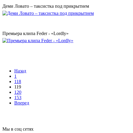
Деми Ловато – таксистка под прикрытием
Премьера клипа Feder - «Lordly»
Назад
1
118
119
120
153
Вперед
Мы в соц сетях