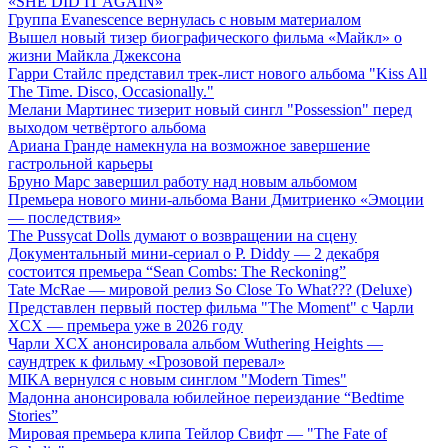
«SHE DID IT AGAIN»
Группа Evanescence вернулась с новым материалом
Вышел новый тизер биографического фильма «Майкл» о
жизни Майкла Джексона
Гарри Стайлс представил трек-лист нового альбома "Kiss All
The Time. Disco, Occasionally."
Мелани Мартинес тизерит новый сингл "Possession" перед
выходом четвёртого альбома
Ариана Гранде намекнула на возможное завершение
гастрольной карьеры
Бруно Марс завершил работу над новым альбомом
Премьера нового мини-альбома Вани Дмитриенко «Эмоции
— последствия»
The Pussycat Dolls думают о возвращении на сцену
Документальный мини-сериал о P. Diddy — 2 декабря
состоится премьера “Sean Combs: The Reckoning”
Tate McRae — мировой релиз So Close To What??? (Deluxe)
Представлен первый постер фильма "The Moment" с Чарли
XCX — премьера уже в 2026 году
Чарли XCX анонсировала альбом Wuthering Heights —
саундтрек к фильму «Грозовой перевал»
MIKA вернулся с новым синглом "Modern Times"
Мадонна анонсировала юбилейное переиздание “Bedtime
Stories”
Мировая премьера клипа Тейлор Свифт — "The Fate of