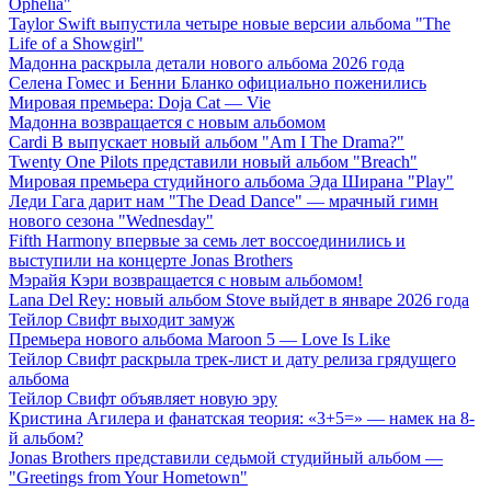
Ophelia"
Taylor Swift выпустила четыре новые версии альбома "The
Life of a Showgirl"
Мадонна раскрыла детали нового альбома 2026 года
Селена Гомес и Бенни Бланко официально поженились
Мировая премьера: Doja Cat — Vie
Мадонна возвращается с новым альбомом
Cardi B выпускает новый альбом "Am I The Drama?"
Twenty One Pilots представили новый альбом "Breach"
Мировая премьера студийного альбома Эда Ширана "Play"
Леди Гага дарит нам "The Dead Dance" — мрачный гимн
нового сезона "Wednesday"
Fifth Harmony впервые за семь лет воссоединились и
выступили на концерте Jonas Brothers
Мэрайя Кэри возвращается с новым альбомом!
Lana Del Rey: новый альбом Stove выйдет в январе 2026 года
Тейлор Свифт выходит замуж
Премьера нового альбома Maroon 5 — Love Is Like
Тейлор Свифт раскрыла трек-лист и дату релиза грядущего
альбома
Тейлор Свифт объявляет новую эру
Кристина Агилера и фанатская теория: «3+5=» — намек на 8-
й альбом?
Jonas Brothers представили седьмой студийный альбом —
"Greetings from Your Hometown"