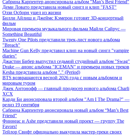
Сабрина Карпентер анонсировала альбом "Man’s Best Friend"
Деми Ловато представила новый сингл и клип "FAST"
Оззи Осборн ушел из жизни
Билли Айлиш и Джеймс Кэмерон готовят 3D-концертный
фильм
Мировая премьера музыкального фильма Майли Сайрус —
Something Beautiful
Twenty One Pilots представили трек-лист нового альбома
"Breach"
Machine Gun Kelly представил клип на новый сингл "vampire
diaries"
Джастин Бибер выпустил седьмой студийный альбом "Swag"
Drake — анонс альбома "ICEMAN" и премьера новых треков
Kesha представила альбом "." (Period)
BTS возвращаются весной 2026 года с новым альбомом и
мировым туром
Джек Антонофф — главный продюсер нового альбома Charli
XCX
Карди Би анонсировала второй альбом "Am I The Drama?" —
релиз 19 сентября
Сабрина Карпентер анонсировала новый альбом “Man’s Best
Friend”
Финнеас и Ashe представили новый проект — группу The
Favors!
Тейлор Свифт официально выкупила мастер-треки своих