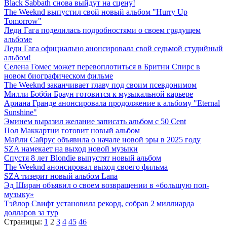
Black Sabbath снова выйдут на сцену!
The Weeknd выпустил свой новый альбом "Hurry Up
Tomorrow"
Леди Гага поделилась подробностями о своем грядущем
альбоме
Леди Гага официально анонсировала свой седьмой студийный
альбом!
Селена Гомес может перевоплотиться в Бритни Спирс в
новом биографическом фильме
The Weeknd заканчивает главу под своим псевдонимом
Милли Бобби Браун готовится к музыкальной карьере
Ариана Гранде анонсировала продолжение к альбому "Eternal
Sunshine"
Эминем выразил желание записать альбом с 50 Cent
Пол Маккартни готовит новый альбом
Майли Сайрус объявила о начале новой эры в 2025 году
SZA намекает на выход новой музыки
Спустя 8 лет Blondie выпустят новый альбом
The Weeknd анонсировал выход своего фильма
SZA тизерит новый альбом Lana
Эд Ширан объявил о своем возвращении в «большую поп-
музыку»
Тэйлор Свифт установила рекорд, собрав 2 миллиарда
долларов за тур
Страницы:
1
2
3
4
45
46