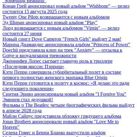
"Something Beautiful"
Конан Грей анонсировал новый альбом "Wishbone" — релиз
состоится 15 августа 2025 года
Twenty One Pilots возвращаются с новым альбомом
Эд Ширан анонсировал новый альбом "Play"
Лорд возвращается с новым альбомом "Virgin" — релиз
состоится 27 июня
Новый сингл Dove Cameron "French Girls" выйдет 2 мая!
Марина Диамандис анонсировала альбом "Princess of Power"
Doechii представила клип на трек "Anxiety" — отсылка к
Gotye и визуализация тревожности
Дженнифер Лопес сыграет главную роль в триллере
«Последняя миссис Пэрриш»
Кэти Перри совершила суборбитальный полет в составе
первого полностью женского экипажа Blue Origin
Кэти Перри готовится к полету в космос: «Я делаю это ради
следующего поколения»
Синтия Эриво анонсировала новый альбом "I Forgive You"
Эминем стал дедушкой!
Фильмы о The Beatles: четыре биографических фильма выйдут
в апреле 2028 года
Майли Сайрус представила обложку грядущего альбома
Jonas Brothers анонсировали новый альбом "Love Me to
Heaven"
Селена Гомес и Бенни Бланко выпустили альбом