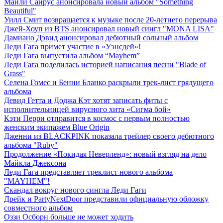
Майли Сайрус анонсировала новый альбом "Something
Beautiful"
Уилл Смит возвращается к музыке после 20-летнего перерыва
Джей-Хоуп из BTS анонсировал новый сингл "MONA LISA"
Дамиано Дэвид анонсировал дебютный сольный альбом
Леди Гага примет участие в «Уэнсдей»!
Леди Гага выпустила альбом “Mayhem”
Леди Гага поделилась историей написания песни "Blade of
Grass"
Селена Гомес и Бенни Бланко раскрыли трек-лист грядущего
альбома
Девид Гетта и Доджа Кэт хотят записать фиты с
исполнительницей вирусного хита «Сигма бой»
Кэти Перри отправится в космос с первым полностью
женским экипажем Blue Origin
Дженни из BLACKPINK показала трейлер своего дебютного
альбома "Ruby"
Продолжение «Покидая Неверленд»: новый взгляд на дело
Майкла Джексона
Леди Гага представляет треклист нового альбома
"MAYHEM"!
Скандал вокруг нового сингла Леди Гаги
Дрейк и PartyNextDoor представили официальную обложку
совместного альбом
Оззи Осборн больше не может ходить