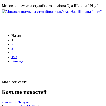
Мировая премьера студийного альбома Эда Ширана "Play"
Назад
1
2
3
4
153
Вперед
Мы в соц сетях
Больше новостей
Джейсон Деруло