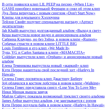
В сети появился клип LIL PEEP на песню «When I Lie»
GASHI приобрел новенький Феррари и снял об этом клип
Дуа Липа вернулась с новым синглом «Don't Start Now»
Клипы для идеального Хэллоуина
Тейлор Свифт получит специальную награду «Артист
десятилетия»
Jah Khalib выпустил долгожданный альбом «Выход в свет»
Кеша выпустила новое видео и анонсировала альбом
Сабрина Клаудио, но без Зэйна, в новом клипе «Rumors»
Собачьи страсти в новом клипе LITTLE BIG
Louis Tomlinson и его клип «We Made It»
Tyga, YG и Carlos Santana в клипе «MAMACITA»
Coldplay выпустили клип «Orphans» и анонсировали новый
альбом
Елена Темникова выпустила новый «жаркий» клип
Кэти Перри нашептала свой последний хит «Harleys In
Hawaii»
Селена Гомес посвятила клип Джастину Биберу
Joji облачился в костюм лобстера в новом клипе «Walking»
Селена Гомес представила сингл «Lose You To Love Me»
Ники Минаж вышла замуж
Майли Сайрус показала возможный треклист своего альбома
James Arthur выпустил альбом, где заигрывается с рэпом
Кэти Перри оседлала байк в новом клипе «Harleys In Hawaii»