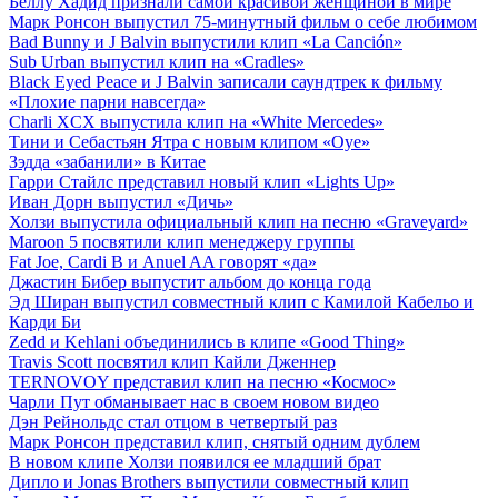
Беллу Хадид признали самой красивой женщиной в мире
Марк Ронсон выпустил 75-минутный фильм о себе любимом
Bad Bunny и J Balvin выпустили клип «La Canción»
Sub Urban выпустил клип на «Cradles»
Black Eyed Peace и J Balvin записали саундтрек к фильму
«Плохие парни навсегда»
Charli XCX выпустила клип на «White Mercedes»
Тини и Себастьян Ятра с новым клипом «Oye»
Зэдда «забанили» в Китае
Гарри Стайлс представил новый клип «Lights Up»
Иван Дорн выпустил «Дичь»
Холзи выпустила официальный клип на песню «Graveyard»
Maroon 5 посвятили клип менеджеру группы
Fat Joe, Cardi B и Anuel AA говорят «да»
Джастин Бибер выпустит альбом до конца года
Эд Ширан выпустил совместный клип с Камилой Кабельо и
Карди Би
Zedd и Kehlani объединились в клипе «Good Thing»
Travis Scott посвятил клип Кайли Дженнер
TERNOVOY представил клип на песню «Космос»
Чарли Пут обманывает нас в своем новом видео
Дэн Рейнольдс стал отцом в четвертый раз
Марк Ронсон представил клип, снятый одним дублем
В новом клипе Холзи появился ее младший брат
Дипло и Jonas Brothers выпустили совместный клип