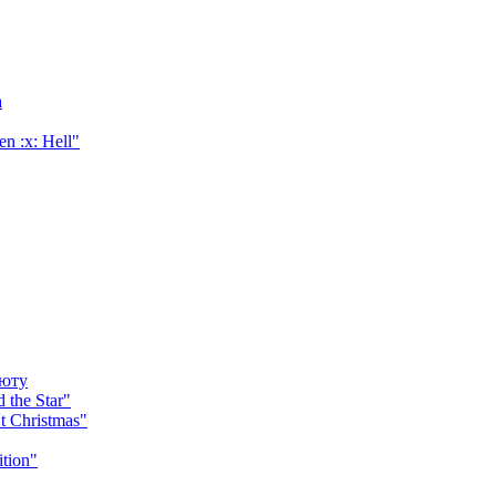
а
 :x: Hell"
бюту
the Star"
t Christmas"
tion"