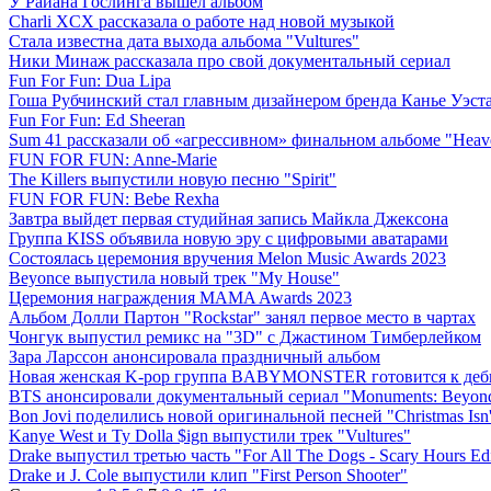
У Райана Гослинга вышел альбом
Charli XCX рассказала о работе над новой музыкой
Стала известна дата выхода альбома "Vultures"
Ники Минаж рассказала про свой документальный сериал
Fun For Fun: Dua Lipa
Гоша Рубчинский стал главным дизайнером бренда Канье Уэст
Fun For Fun: Ed Sheeran
Sum 41 рассказали об «агрессивном» финальном альбоме "Heaven
FUN FOR FUN: Anne-Marie
The Killers выпустили новую песню "Spirit"
FUN FOR FUN: Bebe Rexha
Завтра выйдет первая студийная запись Майкла Джексона
Группа KISS объявила новую эру с цифровыми аватарами
Состоялась церемония вручения Melon Music Awards 2023
Beyonce выпустила новый трек "My House"
Церемония награждения MAMA Awards 2023
Альбом Долли Партон "Rockstar" занял первое место в чартах
Чонгук выпустил ремикс на "3D" с Джастином Тимберлейком
Зара Ларссон анонсировала праздничный альбом
Новая женская K-pop группа BABYMONSTER готовится к де
BTS анонсировали документальный сериал "Monuments: Beyond 
Bon Jovi поделились новой оригинальной песней "Christmas Isn'
Kanye West и Ty Dolla $ign выпустили трек "Vultures"
Drake выпустил третью часть "For All The Dogs - Scary Hours Edi
Drake и J. Cole выпустили клип "First Person Shooter"