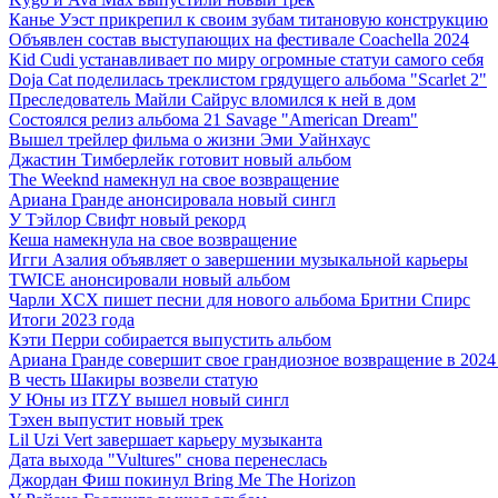
Канье Уэст прикрепил к своим зубам титановую конструкцию
Объявлен состав выступающих на фестивале Coachella 2024
Kid Cudi устанавливает по миру огромные статуи самого себя
Doja Cat поделилась треклистом грядущего альбома "Scarlet 2"
Преследователь Майли Сайрус вломился к ней в дом
Состоялся релиз альбома 21 Savage "American Dream"
Вышел трейлер фильма о жизни Эми Уайнхаус
Джастин Тимберлейк готовит новый альбом
The Weeknd намекнул на свое возвращение
Ариана Гранде анонсировала новый сингл
У Тэйлор Свифт новый рекорд
Кеша намекнула на свое возвращение
Игги Азалия объявляет о завершении музыкальной карьеры
TWICE анонсировали новый альбом
Чарли XCX пишет песни для нового альбома Бритни Спирс
Итоги 2023 года
Кэти Перри собирается выпустить альбом
Ариана Гранде совершит свое грандиозное возвращение в 2024
В честь Шакиры возвели статую
У Юны из ITZY вышел новый сингл
Тэхен выпустит новый трек
Lil Uzi Vert завершает карьеру музыканта
Дата выхода "Vultures" снова перенеслась
Джордан Фиш покинул Bring Me The Horizon