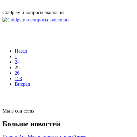
Coldplay и вопросы экологии
Назад
1
24
25
26
153
Вперед
Мы в соц сетях
Больше новостей
Kygo и Ava Max выпустили новый трек