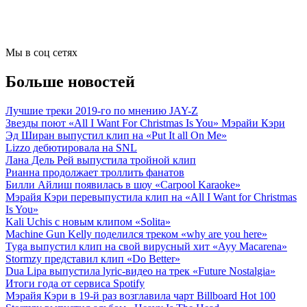
Мы в соц сетях
Больше новостей
Лучшие треки 2019-го по мнению JAY-Z
Звезды поют «All I Want For Christmas Is You» Мэрайи Кэри
Эд Ширан выпустил клип на «Put It all On Me»
Lizzo дебютировала на SNL
Лана Дель Рей выпустила тройной клип
Рианна продолжает троллить фанатов
Билли Айлиш появилась в шоу «Carpool Karaoke»
Мэрайя Кэри перевыпустила клип на «All I Want for Christmas
Is You»
Kali Uchis с новым клипом «Solita»
Machine Gun Kelly поделился треком «why are you here»
Tyga выпустил клип на свой вирусный хит «Ayy Macarena»
Stormzy представил клип «Do Better»
Dua Lipa выпустила lyric-видео на трек «Future Nostalgia»
Итоги года от сервиса Spotify
Мэрайя Кэри в 19-й раз возглавила чарт Billboard Hot 100