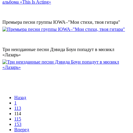
Премьера песни группы IOWA–"Мои стихи, твоя гитара"
Три неизданные песни Дэвида Боуи попадут в мюзикл
«Лазарь»
Назад
1
113
114
115
153
Вперед