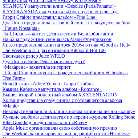
Stormzy выпустил альбом «Heavy Is The Head»
SHANGUY выпустили клип «Désolée (Paris/Paname)»
KAYTRANADA выпустил альбом, спустя четыре года
Гарри Стайлс представил альбом «Fine Line»
Дуа Липа представила заглавный сингл с грядущего альбома
«Future Nostalgia»
Эд Ширан — артист десятилетия в Великобритании
На 62-м году жизни скончалась Мари Фредрикссон
Лиззо представила клип на трек 2016-го года «Good as Hell»
The Weeknd в 4-й раз возглавил Billboard Hot 100
Скончался рэпер Juice WRLD
Дуа Липа и Биби Рекса записали дуэт?
«Макарена» захватила интернет
Тейлор Свифт выпустила рождественский клип «Christmas
Tree Farm»
Новый клип «Adore You» от Гарри Стайлса
Камила Кабельо выпустила альбом «Romance»
Вышел второй посмертный альбом XXXTENTACION
Холзи представила сразу сингла с готовящегося альбома
«Manic»
Невозмутимая Билли Айлиш в новом клипе на песню «xanny»
Лучшие альбомы десятилетия по версии журнала Rolling Stone
Ellie Goulding представила клип «River»
Apple Music организовали свою собственную премию
The Weeknd экранизировал свой недавний сингл «Heartless»