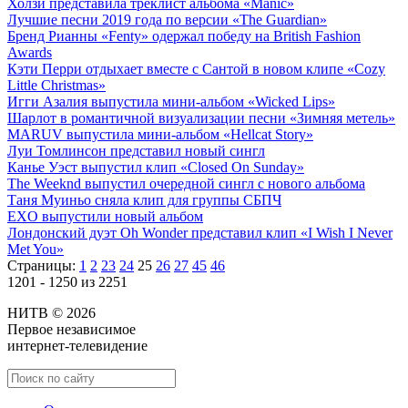
Холзи представила треклист альбома «Manic»
Лучшие песни 2019 года по версии «The Guardian»
Бренд Рианны «Fenty» одержал победу на British Fashion
Awards
Кэти Перри отдыхает вместе с Сантой в новом клипе «Cozy
Little Christmas»
Игги Азалия выпустила мини-альбом «Wicked Lips»
Шарлот в романтичной визуализации песни «Зимняя метель»
MARUV выпустила мини-альбом «Hellcat Story»
Луи Томлинсон представил новый сингл
Канье Уэст выпустил клип «Closed On Sunday»
The Weeknd выпустил очередной сингл с нового альбома
Таня Муиньо сняла клип для группы СБПЧ
EXO выпустили новый альбом
Лондонский дуэт Oh Wonder представил клип «I Wish I Never
Met You»
Страницы:
1
2
23
24
25
26
27
45
46
1201 - 1250 из 2251
НИТВ © 2026
Первое независимое
интернет-телевидение