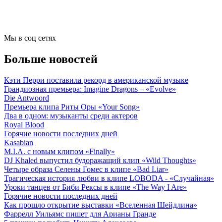
Мы в соц сетях
Больше новостей
Кэти Перри поставила рекорд в американской музыке
Грандиозная премьера: Imagine Dragons – «Evolve»
Die Antwoord
Премьера клипа Риты Оры «Your Song»
Два в одном: музыканты среди актеров
Royal Blood
Горячие новости последних дней
Kasabian
M.I.A. с новым клипом «Finally»
DJ Khaled выпустил будоражащий клип «Wild Thoughts»
Четыре образа Селены Гомес в клипе «Bad Liar»
Трагическая история любви в клипе LOBODA - «Случайная»
Уроки танцев от Биби Рексы в клипе «The Way I Are»
Горячие новости последних дней
Как прошло открытие выставки «Вселенная Шейдлина»
Фаррелл Уильямс пишет для Арианы Гранде