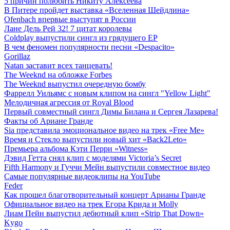
5 причин полюбить Никиту Алексеева
В Питере пройдет выставка «Вселенная Шейдлина»
Ofenbach впервые выступят в России
Лане Дель Рей 32! 7 цитат королевы
Coldplay выпустили сингл из грядущего EP
В чем феномен популярности песни «Despacito»
Gorillaz
Natan заставит всех танцевать!
The Weeknd на обложке Forbes
The Weeknd выпустил очередную бомбу
Фаррелл Уильямс с новым клипом на сингл "Yellow Light"
Мелодичная агрессия от Royal Blood
Первый совместный сингл Димы Билана и Сергея Лазарева!
Факты об Ариане Гранде
Sia представила эмоциональное видео на трек «Free Me»
Время и Стекло выпустили новый хит «Back2Leto»
Премьера альбома Кэти Перри «Witness»
Дэвид Гетта снял клип с моделями Victoria’s Secret
Fifth Harmony и Гуччи Мейн выпустили совместное видео
Самые популярные видеоклипы на YouTube
Feder
Как прошел благотворительный концерт Арианы Гранде
Официальное видео на трек Егора Крида и Molly
Лиам Пейн выпустил дебютный клип «Strip That Down»
Kygo