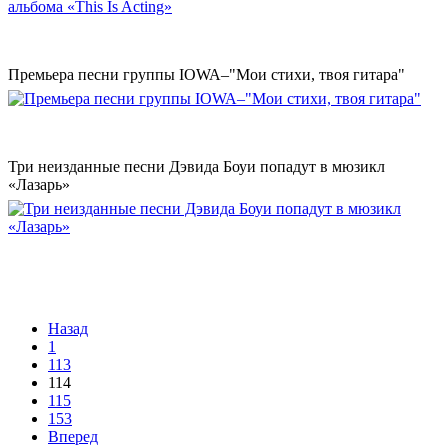
Премьера песни группы IOWA–"Мои стихи, твоя гитара"
Три неизданные песни Дэвида Боуи попадут в мюзикл
«Лазарь»
Назад
1
113
114
115
153
Вперед