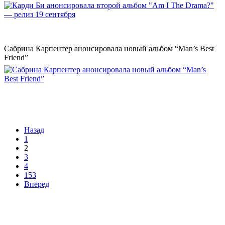
Сабрина Карпентер анонсировала новый альбом “Man’s Best
Friend”
Назад
1
2
3
4
153
Вперед