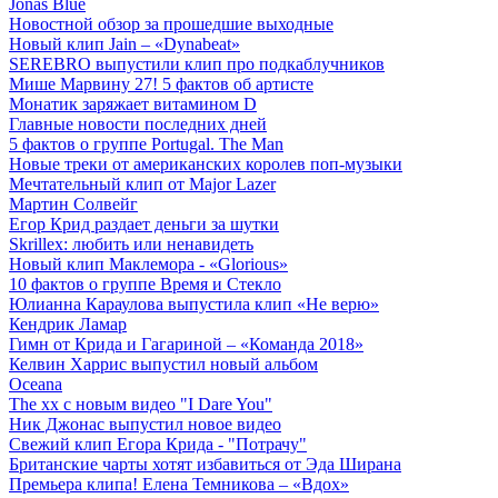
Jonas Blue
Новостной обзор за прошедшие выходные
Новый клип Jain – «Dynabeat»
SEREBRO выпустили клип про подкаблучников
Мише Марвину 27! 5 фактов об артисте
Монатик заряжает витамином D
Главные новости последних дней
5 фактов о группе Portugal. The Man
Новые треки от американских королев поп-музыки
Мечтательный клип от Major Lazer
Мартин Солвейг
Егор Крид раздает деньги за шутки
Skrillex: любить или ненавидеть
Новый клип Маклемора - «Glorious»
10 фактов о группе Время и Стекло
Юлианна Караулова выпустила клип «Не верю»
Кендрик Ламар
Гимн от Крида и Гагариной – «Команда 2018»
Келвин Харрис выпустил новый альбом
Oceana
The xx с новым видео "I Dare You"
Ник Джонас выпустил новое видео
Свежий клип Егора Крида - "Потрачу"
Британские чарты хотят избавиться от Эда Ширана
Премьера клипа! Елена Темникова – «Вдох»