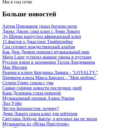
Мы в соц сетях
Больше новостей
Артем Пивоваров украл богиню ночи
Джекс Джонс снял клип с Деми Ловато
Эд Ширан выпустил африканский клип
15 фактов о Джастине Тимберлейке
Сиа готовит рождественский альбом
Как Дюк Дюмон покорил музыкальный мир
Major Lazer устроил жаркие танцы в пустыне
Русские взяли в заложники Тилля Линдеманна
Мак Миллер
Рианна в клипе Кендрика Ламара - "LOYALTY."
Премьера клипа Макса Барских - "Моя любовь"
Селена Гомес сошла с ума
Самые горячие новости последних дней
Кара Делевинь стала певицей
Музыкальный прорыв Алана Уокера
Лил Уэйн
Честер Беннингтон: почему?
Деми Ловато сняла клип для хейтеров
Светлана Лобода: факты, о которых вы не знали
Музыканты из «Игры Престолов»