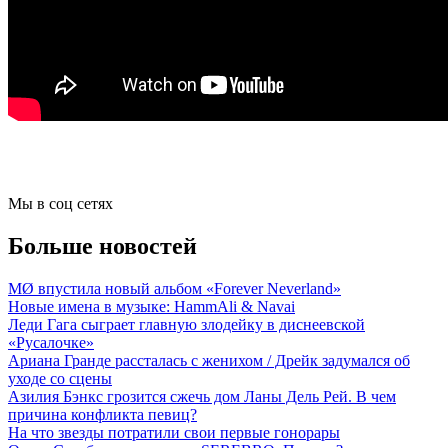
Мы в соц сетях
Больше новостей
MØ впустила новый альбом «Forever Neverland»
Новые имена в музыке: HammAli & Navai
Леди Гага сыграет главную злодейку в диснеевской
«Русалочке»
Ариана Гранде рассталась с женихом / Дрейк задумался об
уходе со сцены
Азилия Бэнкс грозится сжечь дом Ланы Дель Рей. В чем
причина конфликта певиц?
На что звезды потратили свои первые гонорары