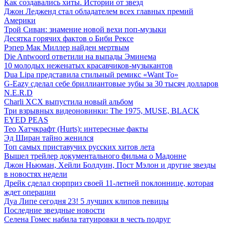
Как создавались хиты. Истории от звезд
Джон Ледженд стал обладателем всех главных премий
Америки
Трой Сиван: знамение новой вехи поп-музыки
Десятка горячих фактов о Биби Рексе
Рэпер Мак Миллер найден мертвым
Die Antwoord ответили на выпады Эминема
10 молодых неженатых красавчиков-музыкантов
Dua Lipa представила стильный ремикс «Want To»
G-Eazy сделал себе бриллиантовые зубы за 30 тысяч долларов
N.E.R.D
Charli XCX выпустила новый альбом
Три взрывных видеоновинки: The 1975, MUSE, BLACK
EYED PEAS
Тео Хатчкрафт (Hurts): интересные факты
Эд Ширан тайно женился
Топ самых приставучих русских хитов лета
Вышел трейлер документального фильма о Мадонне
Джон Ньюман, Хейли Болдуин, Пост Мэлон и другие звезды
в новостях недели
Дрейк сделал сюрприз своей 11-летней поклоннице, которая
ждет операции
Дуа Липе сегодня 23! 5 лучших клипов певицы
Последние звездные новости
Селена Гомес набила татуировки в честь подруг