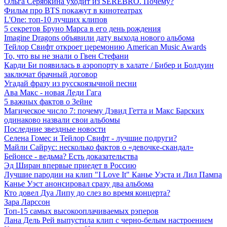
Ольга Серябкина уходит из SEREBRO. Почему?
Фильм про BTS покажут в кинотеатрах
L'One: топ-10 лучших клипов
5 секретов Бруно Марса в его день рождения
Imagine Dragons объявили дату выхода нового альбома
Тейлор Свифт откроет церемонию American Music Awards
То, что вы не знали о Гвен Стефани
Карди Би появилась в аэропорту в халате / Бибер и Болдуин
заключат брачный договор
Угадай фразу из русскоязычной песни
Ава Макс - новая Леди Гага
5 важных фактов о Зейне
Магическое число 7: почему Дэвид Гетта и Макс Барских
одинаково назвали свои альбомы
Последние звездные новости
Селена Гомес и Тейлор Свифт - лучшие подруги?
Майли Сайрус: несколько фактов о «девочке-скандал»
Бейонсе - ведьма? Есть доказательства
Эд Ширан впервые приедет в Россию
Лучшие пародии на клип "I Love It" Канье Уэста и Лил Пампа
Канье Уэст анонсировал сразу два альбома
Кто довел Дуа Липу до слез во время концерта?
Зара Ларссон
Топ-15 самых высокооплачиваемых рэперов
Лана Дель Рей выпустила клип с черно-белым настроением