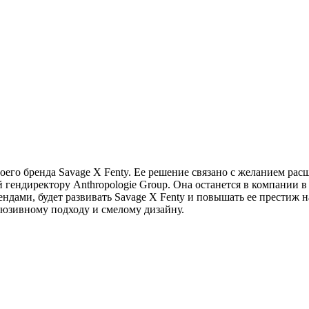
оего бренда Savage X Fenty. Ее решение связано с желанием рас
ендиректору Anthropologie Group. Она останется в компании в 
ами, будет развивать Savage X Fenty и повышать ее престиж на
люзивному подходу и смелому дизайну.