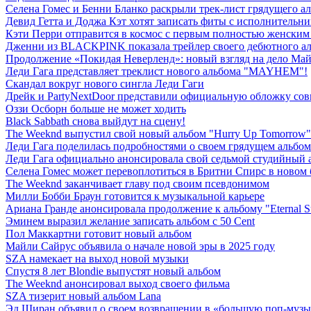
Селена Гомес и Бенни Бланко раскрыли трек-лист грядущего а
Девид Гетта и Доджа Кэт хотят записать фиты с исполнительн
Кэти Перри отправится в космос с первым полностью женским 
Дженни из BLACKPINK показала трейлер своего дебютного ал
Продолжение «Покидая Неверленд»: новый взгляд на дело Ма
Леди Гага представляет треклист нового альбома "MAYHEM"!
Скандал вокруг нового сингла Леди Гаги
Дрейк и PartyNextDoor представили официальную обложку сов
Оззи Осборн больше не может ходить
Black Sabbath снова выйдут на сцену!
The Weeknd выпустил свой новый альбом "Hurry Up Tomorrow"
Леди Гага поделилась подробностями о своем грядущем альбом
Леди Гага официально анонсировала свой седьмой студийный 
Селена Гомес может перевоплотиться в Бритни Спирс в новом
The Weeknd заканчивает главу под своим псевдонимом
Милли Бобби Браун готовится к музыкальной карьере
Ариана Гранде анонсировала продолжение к альбому "Eternal S
Эминем выразил желание записать альбом с 50 Cent
Пол Маккартни готовит новый альбом
Майли Сайрус объявила о начале новой эры в 2025 году
SZA намекает на выход новой музыки
Спустя 8 лет Blondie выпустят новый альбом
The Weeknd анонсировал выход своего фильма
SZA тизерит новый альбом Lana
Эд Ширан объявил о своем возвращении в «большую поп-муз