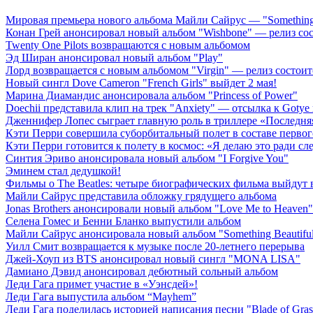
Мировая премьера нового альбома Майли Сайрус — "Something 
Конан Грей анонсировал новый альбом "Wishbone" — релиз сост
Twenty One Pilots возвращаются с новым альбомом
Эд Ширан анонсировал новый альбом "Play"
Лорд возвращается с новым альбомом "Virgin" — релиз состоит
Новый сингл Dove Cameron "French Girls" выйдет 2 мая!
Марина Диамандис анонсировала альбом "Princess of Power"
Doechii представила клип на трек "Anxiety" — отсылка к Gotye
Дженнифер Лопес сыграет главную роль в триллере «Последн
Кэти Перри совершила суборбитальный полет в составе первог
Кэти Перри готовится к полету в космос: «Я делаю это ради с
Синтия Эриво анонсировала новый альбом "I Forgive You"
Эминем стал дедушкой!
Фильмы о The Beatles: четыре биографических фильма выйдут в
Майли Сайрус представила обложку грядущего альбома
Jonas Brothers анонсировали новый альбом "Love Me to Heaven"
Селена Гомес и Бенни Бланко выпустили альбом
Майли Сайрус анонсировала новый альбом "Something Beautifu
Уилл Смит возвращается к музыке после 20-летнего перерыва
Джей-Хоуп из BTS анонсировал новый сингл "MONA LISA"
Дамиано Дэвид анонсировал дебютный сольный альбом
Леди Гага примет участие в «Уэнсдей»!
Леди Гага выпустила альбом “Mayhem”
Леди Гага поделилась историей написания песни "Blade of Gras