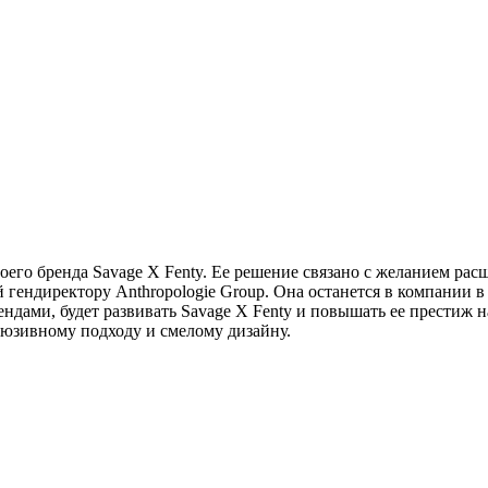
оего бренда Savage X Fenty. Ее решение связано с желанием рас
ендиректору Anthropologie Group. Она останется в компании в 
ами, будет развивать Savage X Fenty и повышать ее престиж на
люзивному подходу и смелому дизайну.