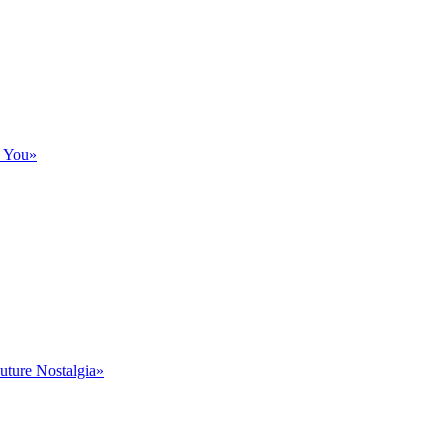
s You»
ture Nostalgia»