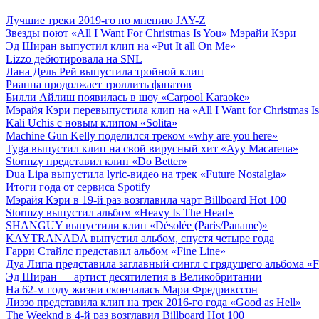
Лучшие треки 2019-го по мнению JAY-Z
Звезды поют «All I Want For Christmas Is You» Мэрайи Кэри
Эд Ширан выпустил клип на «Put It all On Me»
Lizzo дебютировала на SNL
Лана Дель Рей выпустила тройной клип
Рианна продолжает троллить фанатов
Билли Айлиш появилась в шоу «Carpool Karaoke»
Мэрайя Кэри перевыпустила клип на «All I Want for Christmas I
Kali Uchis с новым клипом «Solita»
Machine Gun Kelly поделился треком «why are you here»
Tyga выпустил клип на свой вирусный хит «Ayy Macarena»
Stormzy представил клип «Do Better»
Dua Lipa выпустила lyric-видео на трек «Future Nostalgia»
Итоги года от сервиса Spotify
Мэрайя Кэри в 19-й раз возглавила чарт Billboard Hot 100
Stormzy выпустил альбом «Heavy Is The Head»
SHANGUY выпустили клип «Désolée (Paris/Paname)»
KAYTRANADA выпустил альбом, спустя четыре года
Гарри Стайлс представил альбом «Fine Line»
Дуа Липа представила заглавный сингл с грядущего альбома «Fu
Эд Ширан — артист десятилетия в Великобритании
На 62-м году жизни скончалась Мари Фредрикссон
Лиззо представила клип на трек 2016-го года «Good as Hell»
The Weeknd в 4-й раз возглавил Billboard Hot 100