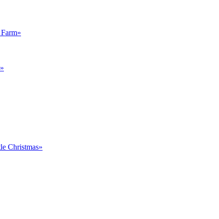
 Farm»
c»
le Christmas»