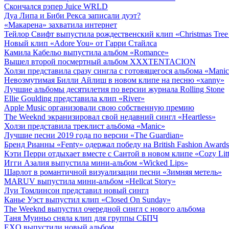
Скончался рэпер Juice WRLD
Дуа Липа и Биби Рекса записали дуэт?
«Макарена» захватила интернет
Тейлор Свифт выпустила рождественский клип «Christmas Tree
Новый клип «Adore You» от Гарри Стайлса
Камила Кабельо выпустила альбом «Romance»
Вышел второй посмертный альбом XXXTENTACION
Холзи представила сразу сингла с готовящегося альбома «Mani
Невозмутимая Билли Айлиш в новом клипе на песню «xanny»
Лучшие альбомы десятилетия по версии журнала Rolling Stone
Ellie Goulding представила клип «River»
Apple Music организовали свою собственную премию
The Weeknd экранизировал свой недавний сингл «Heartless»
Холзи представила треклист альбома «Manic»
Лучшие песни 2019 года по версии «The Guardian»
Бренд Рианны «Fenty» одержал победу на British Fashion Awards
Кэти Перри отдыхает вместе с Сантой в новом клипе «Cozy Litt
Игги Азалия выпустила мини-альбом «Wicked Lips»
Шарлот в романтичной визуализации песни «Зимняя метель»
MARUV выпустила мини-альбом «Hellcat Story»
Луи Томлинсон представил новый сингл
Канье Уэст выпустил клип «Closed On Sunday»
The Weeknd выпустил очередной сингл с нового альбома
Таня Муиньо сняла клип для группы СБПЧ
EXO выпустили новый альбом