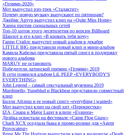
«Грэмми-2020»
Мот выпустил рэп-трек «Сталактит»
Почему новую музыку выпускают по пятницам?
Джеймс Артур выпустил клип на «Quite Miss Home»
Ханна против социальных сетей
Топ-10 хитов этого десятилетия по версии Billboard
Шарлот и его клип «В кровать тебя хочу»
Гарри Стайлс выпустит новый альбом в декабре
LITTLE BIG представили новый клип и мини-альбом
Камила Кабельо представила пятый сингл в поддержку
нового альбома
MARUV не остановить
Победители латинской премии «Грэмми» 2019
В сети появился альбом LiL PEEP «EVERYBODY'S
EVERYTHING»
John Legend – самый сексуальный мужчина 2019
Marshmello, Yungblud и Blackbear представили совместный
клип
Билли Айлиш и ее новый сингл «everything i wanted»
Мот выпустил клип на свой хит «Перекрестки»
IZA, Сиара и Major Lazer в клипе «Evapora»
Дрэйка освистали на фестивале «Camp Flog Gnaw»
Charli XCX оседлала быка в промо-ролике для «Agent
Provocateur»
Bring Me The Horizon выпустили клип к видеоигре «Death