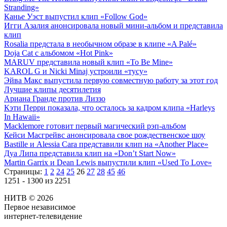
Stranding»
Канье Уэст выпустил клип «Follow God»
Игги Азалия анонсировала новый мини-альбом и представила
клип
Rosalia предстала в необычном образе в клипе «A Palé»
Doja Cat с альбомом «Hot Pink»
MARUV представила новый клип «To Be Mine»
KAROL G и Nicki Minaj устроили «тусу»
Эйва Макс выпустила первую совместную работу за этот год
Лучшие клипы десятилетия
Ариана Гранде против Лиззо
Кэти Перри показала, что осталось за кадром клипа «Harleys
In Hawaii»
Macklemore готовит первый магический рэп-альбом
Кейси Масгрейвс анонсировала свое рождественское шоу
Bastille и Alessia Cara представили клип на «Another Place»
Дуа Липа представила клип на «Don’t Start Now»
Martin Garrix и Dean Lewis выпустили клип «Used To Love»
Страницы:
1
2
24
25
26
27
28
45
46
1251 - 1300 из 2251
НИТВ © 2026
Первое независимое
интернет-телевидение