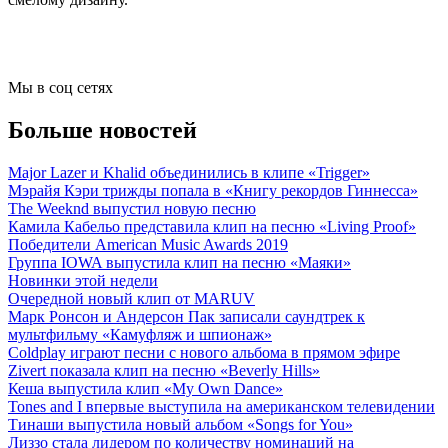
Мы в соц сетях
Больше новостей
Major Lazer и Khalid объединились в клипе «Trigger»
Мэрайя Кэри трижды попала в «Книгу рекордов Гиннесса»
The Weeknd выпустил новую песню
Камила Кабельо представила клип на песню «Living Proof»
Победители American Music Awards 2019
Группа IOWA выпустила клип на песню «Маяки»
Новинки этой недели
Очередной новый клип от MARUV
Марк Ронсон и Андерсон Пак записали саундтрек к
мультфильму «Камуфляж и шпионаж»
Coldplay играют песни с нового альбома в прямом эфире
Zivert показала клип на песню «Beverly Hills»
Кеша выпустила клип «My Own Dance»
Tones and I впервые выступила на американском телевидении
Тинаши выпустила новый альбом «Songs for You»
Лиззо стала лидером по количеству номинаций на