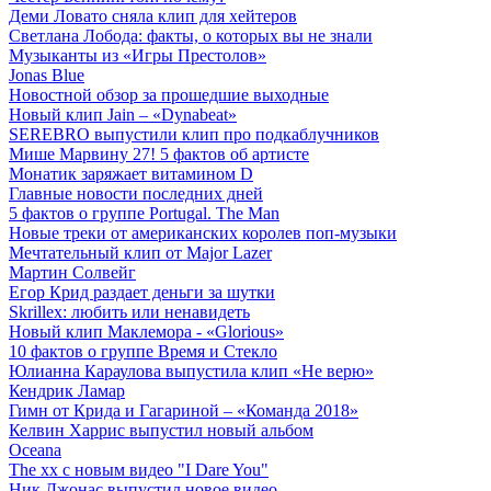
Деми Ловато сняла клип для хейтеров
Светлана Лобода: факты, о которых вы не знали
Музыканты из «Игры Престолов»
Jonas Blue
Новостной обзор за прошедшие выходные
Новый клип Jain – «Dynabeat»
SEREBRO выпустили клип про подкаблучников
Мише Марвину 27! 5 фактов об артисте
Монатик заряжает витамином D
Главные новости последних дней
5 фактов о группе Portugal. The Man
Новые треки от американских королев поп-музыки
Мечтательный клип от Major Lazer
Мартин Солвейг
Егор Крид раздает деньги за шутки
Skrillex: любить или ненавидеть
Новый клип Маклемора - «Glorious»
10 фактов о группе Время и Стекло
Юлианна Караулова выпустила клип «Не верю»
Кендрик Ламар
Гимн от Крида и Гагариной – «Команда 2018»
Келвин Харрис выпустил новый альбом
Oceana
The xx с новым видео "I Dare You"
Ник Джонас выпустил новое видео