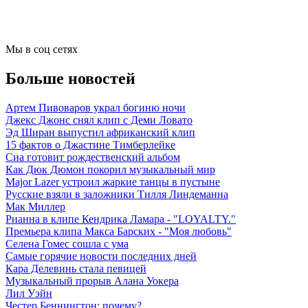
Мы в соц сетях
Больше новостей
Артем Пивоваров украл богиню ночи
Джекс Джонс снял клип с Деми Ловато
Эд Ширан выпустил африканский клип
15 фактов о Джастине Тимберлейке
Сиа готовит рождественский альбом
Как Дюк Дюмон покорил музыкальный мир
Major Lazer устроил жаркие танцы в пустыне
Русские взяли в заложники Тилля Линдеманна
Мак Миллер
Рианна в клипе Кендрика Ламара - "LOYALTY."
Премьера клипа Макса Барских - "Моя любовь"
Селена Гомес сошла с ума
Самые горячие новости последних дней
Кара Делевинь стала певицей
Музыкальный прорыв Алана Уокера
Лил Уэйн
Честер Беннингтон: почему?