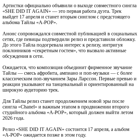
Артистки официально объявили о выходе совместного сингла
«SHE DID IT AGAIN» — это первая работа дуэта. Трек
выйдет 17 апреля и станет вторым синглом с предстоящего
альбома Тайлы «A-POP».
Анонс сопровождался совместной публикацией в социальных
сетях, где певицы подтвердили релиз и представили обложку.
До этого Тайла подогревала интерес к релизу, интригуя
поклонников «секретным гостем», что вызвало активные
обсуждения в сети.
Ожидается, что композиция объединит фирменное звучание
Тайлы — смесь афробита, ампиано и поп-музыки — с более
классическим поп-звучанием Зары Ларссон. Первые превью и
реакции указывают на танцевальный и ориентированный на
широкую аудиторию трек.
Для Тайлы релиз станет продолжением новой эры после
сингла «Chanel» и важным этапом в продвижении второго
студийного альбома «A-POP», который должен выйти летом
2026 года.
Релиз «SHE DID IT AGAIN» состоится 17 апреля, а альбом
«A-POP» ожидается позже в этом году.