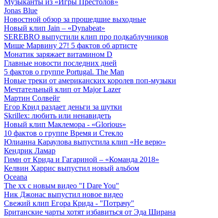
Музыканты из «Игры Престолов»
Jonas Blue
Новостной обзор за прошедшие выходные
Новый клип Jain – «Dynabeat»
SEREBRO выпустили клип про подкаблучников
Мише Марвину 27! 5 фактов об артисте
Монатик заряжает витамином D
Главные новости последних дней
5 фактов о группе Portugal. The Man
Новые треки от американских королев поп-музыки
Мечтательный клип от Major Lazer
Мартин Солвейг
Егор Крид раздает деньги за шутки
Skrillex: любить или ненавидеть
Новый клип Маклемора - «Glorious»
10 фактов о группе Время и Стекло
Юлианна Караулова выпустила клип «Не верю»
Кендрик Ламар
Гимн от Крида и Гагариной – «Команда 2018»
Келвин Харрис выпустил новый альбом
Oceana
The xx с новым видео "I Dare You"
Ник Джонас выпустил новое видео
Свежий клип Егора Крида - "Потрачу"
Британские чарты хотят избавиться от Эда Ширана