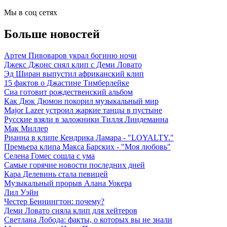
Мы в соц сетях
Больше новостей
Артем Пивоваров украл богиню ночи
Джекс Джонс снял клип с Деми Ловато
Эд Ширан выпустил африканский клип
15 фактов о Джастине Тимберлейке
Сиа готовит рождественский альбом
Как Дюк Дюмон покорил музыкальный мир
Major Lazer устроил жаркие танцы в пустыне
Русские взяли в заложники Тилля Линдеманна
Мак Миллер
Рианна в клипе Кендрика Ламара - "LOYALTY."
Премьера клипа Макса Барских - "Моя любовь"
Селена Гомес сошла с ума
Самые горячие новости последних дней
Кара Делевинь стала певицей
Музыкальный прорыв Алана Уокера
Лил Уэйн
Честер Беннингтон: почему?
Деми Ловато сняла клип для хейтеров
Светлана Лобода: факты, о которых вы не знали