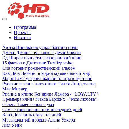
Программа
Проекты
Новости
Артем Пивоваров украл богиню ночи
Джекс Джонс снял клип с Деми Ловато
Эд Ширан выпустил африканский клип
15 фактов о Джастине Тимберлейке
Сиа готовит рождественский альбом
Как Дюк Дюмон покорил музыкальный мир
Major Lazer устроил жаркие танцы в пустыне
Русские взяли в заложники Тилля Линдеманна
Мак Миллер
Рианна в клипе Кендрика Ламара - "LOYALTY."
Премьера клипа Макса Барских - "Моя любовь"
Селена Гомес сошла с ума
Самые горячие новости последних дней
Кара Делевинь стала певицей
Музыкальный прорыв Алана Уокера
Лил Уэйн