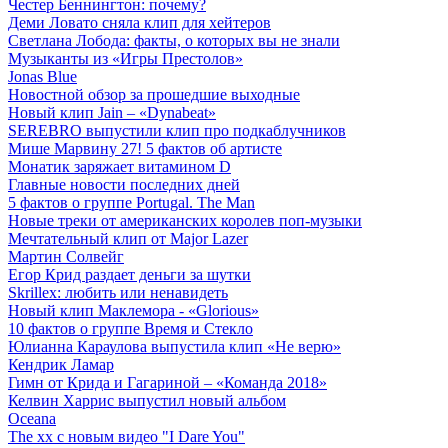
Честер Беннингтон: почему?
Деми Ловато сняла клип для хейтеров
Светлана Лобода: факты, о которых вы не знали
Музыканты из «Игры Престолов»
Jonas Blue
Новостной обзор за прошедшие выходные
Новый клип Jain – «Dynabeat»
SEREBRO выпустили клип про подкаблучников
Мише Марвину 27! 5 фактов об артисте
Монатик заряжает витамином D
Главные новости последних дней
5 фактов о группе Portugal. The Man
Новые треки от американских королев поп-музыки
Мечтательный клип от Major Lazer
Мартин Солвейг
Егор Крид раздает деньги за шутки
Skrillex: любить или ненавидеть
Новый клип Маклемора - «Glorious»
10 фактов о группе Время и Стекло
Юлианна Караулова выпустила клип «Не верю»
Кендрик Ламар
Гимн от Крида и Гагариной – «Команда 2018»
Келвин Харрис выпустил новый альбом
Oceana
The xx с новым видео "I Dare You"