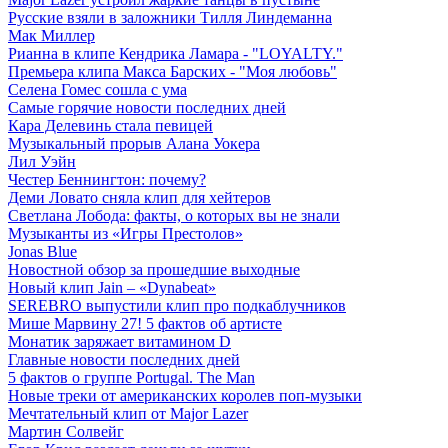
Русские взяли в заложники Тилля Линдеманна
Мак Миллер
Рианна в клипе Кендрика Ламара - "LOYALTY."
Премьера клипа Макса Барских - "Моя любовь"
Селена Гомес сошла с ума
Самые горячие новости последних дней
Кара Делевинь стала певицей
Музыкальный прорыв Алана Уокера
Лил Уэйн
Честер Беннингтон: почему?
Деми Ловато сняла клип для хейтеров
Светлана Лобода: факты, о которых вы не знали
Музыканты из «Игры Престолов»
Jonas Blue
Новостной обзор за прошедшие выходные
Новый клип Jain – «Dynabeat»
SEREBRO выпустили клип про подкаблучников
Мише Марвину 27! 5 фактов об артисте
Монатик заряжает витамином D
Главные новости последних дней
5 фактов о группе Portugal. The Man
Новые треки от американских королев поп-музыки
Мечтательный клип от Major Lazer
Мартин Солвейг