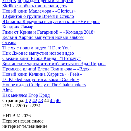
Егор Крид раздает деньги за шутки
Skrillex: любить или ненавидеть
Новый клип Маклемора - «Glorious»
10 фактов о группе Время и Стекло
Юлианна Караулова выпустила клип «Не верю»
Кендрик Ламар
Гимн от Крида и Гагариной – «Команда 2018»
Келвин Харрис выпустил новый альбом
Oceana
The xx с новым видео "I Dare You"
Ник Джонас выпустил новое видео
Свежий клип Егора Крида - "Потрачу"
Британские чарты хотят избавиться от Эда Ширана
Премьера клипа! Елена Темникова – «Вдох»
Новый клип Келвина Харриса - «Feels»
DJ Khaled выпустил альбом «Crateful»
Новое видео Coldplay и The Chainsmokers
Alma
Как менялся Егор Крид
Страницы:
1
2
42
43
44
45
46
2151 - 2200 из 2251
НИТВ © 2026
Первое независимое
интернет-телевидение