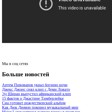
Мы в соц сетях
Больше новостей
Артем Пивоваров украл богиню ночи
Джекс Джонс снял клип с Деми Ловато
Эд Ширан выпустил африканский клип
15 фактов о Джастине Тимберлейке
Сиа готовит рождественский альбом
Как Дюк Дюмон покорил музыкальный мир
Major Lazer устроил жаркие танцы в пустыне