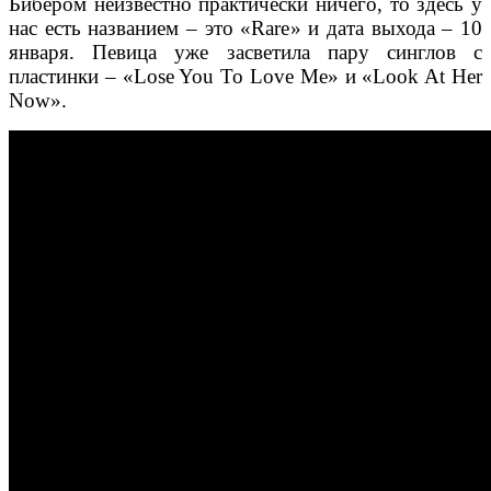
Бибером неизвестно практически ничего, то здесь у
нас есть названием – это «Rare» и дата выхода – 10
января. Певица уже засветила пару синглов с
пластинки – «Lose You To Love Me» и «Look At Her
Now».