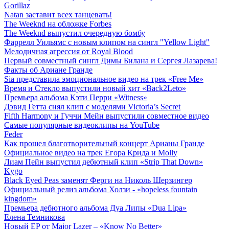
Gorillaz
Natan заставит всех танцевать!
The Weeknd на обложке Forbes
The Weeknd выпустил очередную бомбу
Фаррелл Уильямс с новым клипом на сингл "Yellow Light"
Мелодичная агрессия от Royal Blood
Первый совместный сингл Димы Билана и Сергея Лазарева!
Факты об Ариане Гранде
Sia представила эмоциональное видео на трек «Free Me»
Время и Стекло выпустили новый хит «Back2Leto»
Премьера альбома Кэти Перри «Witness»
Дэвид Гетта снял клип с моделями Victoria’s Secret
Fifth Harmony и Гуччи Мейн выпустили совместное видео
Самые популярные видеоклипы на YouTube
Feder
Как прошел благотворительный концерт Арианы Гранде
Официальное видео на трек Егора Крида и Molly
Лиам Пейн выпустил дебютный клип «Strip That Down»
Kygo
Black Eyed Peas заменят Ферги на Николь Шерзингер
Официальный релиз альбома Холзи - «hopeless fountain
kingdom»
Премьера дебютного альбома Дуа Липы «Dua Lipa»
Елена Темникова
Новый EP от Major Lazer – «Know No Better»