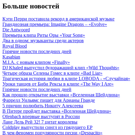
Больше новостей
Кэти Перри поставила рекорд в американской музыке
Грандиозная премьера: Imagine Dragons – «Evolve»
Die Antwoord
Премьера клипа Риты Оры «Your Song»
Два в одном: музыканты среди актеров
Royal Blood
Горячие новости последних дней
Kasabian
M.I.A. с новым клипом «Finally»
DJ Khaled выпустил будоражащий клип «Wild Thoughts»
Четыре образа Селены Гомес в клипе «Bad Liar»
Трагическая история любви в клипе LOBODA - «Случайная»
Уроки танцев от Биби Рексы в клипе «The Way I Are»
Горячие новости последних дней
Как прошло открытие выставки «Вселенная Шейдлина»
Фаррелл Уильямс пишет для Арианы Гранде
5 причин полюбить Никиту Алексеева
В Питере пройдет выставка «Вселенная Шейдлина»
Ofenbach впервые выступят в России
Лане Дель Рей 32! 7 цитат королевы
Coldplay выпустили сингл из грядущего EP
В чем феномен популярности песни «Despacito»