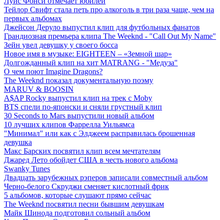
Луис Фонси отмечает юбилей
Тейлор Свифт стала петь про алкоголь в три раза чаще, чем на
первых альбомах
Джейсон Деруло выпустил клип для футбольных фанатов
Грандиозная премьера клипа The Weeknd - "Call Out My Name"
Зейн увел девушку у своего босса
Новое имя в музыке: EIGHTEEN – «Земной шар»
Долгожданный клип на хит MATRANG - "Медуза"
О чем поют Imagine Dragons?
The Weeknd показал документальную поэму
MARUV & BOOSIN
A$AP Rocky выпустил клип на трек с Moby
BTS спели по-японски и сняли грустный клип
30 Seconds to Mars выпустили новый альбом
10 лучших клипов Фаррелла Уильямса
"Минимал" или как с Элджеем расправилась брошенная
девушка
Макс Барских посвятил клип всем мечтателям
Джаред Лето обойдет США в честь нового альбома
Swanky Tunes
Двадцать зарубежных рэперов записали совместный альбом
Черно-белого Скруджи сменяет кислотный фрик
5 альбомов, которые слушают прямо сейчас
The Weeknd посвятил песни бывшим девушкам
Майк Шинода подготовил сольный альбом