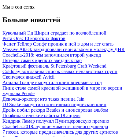
Мы в соц сетях
Больше новостей
Кукольный Эд Ширан страдает по возлюбленной
Рита Ора: 10 коротких фактов
Фанат Тейлор Свифт проник к ней в дом и лег спать
Massive Attack закодировали свой альбом в молекулу ДНК
Coachella-2018: чем запомнился второй уикенд
Пятерка самых крепких звездных пар
Крафтовый фестиваль St.Petersburg Craft Weekend
Coldplay возглавила список самых ненавистных групп
Скончался диджей Avicii
Ариана Гранде выпустила клип впервые за год
Пинк стала самой красивой женщиной в мире по версии
журнала People
Девочка-оркестр: кто такая певица Jain
DJ Snake выпустил позитивный индийский клип
Дрейк побил рекорд Beatles и анонсировал альбом
Профилактические работы 18 апреля
Кендрик Ламар получил Пулитцеровскую премию
Coachella-2018: лучшие моменты первого уикенда
7 песен, которые предназначались для других артистов