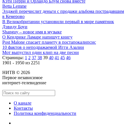
Кэти Перри и Орландо Блум снова вместе
Betta Lemme
Элджей перечислит деньги с продажи альбома пострадавшим
в Кемерово
В Великобритании установили первый в мире памятник
Дэвиду Боуи
Shanguy – новое имя в музыке
О Кендрике Ламаре напишут книгу
Post Malone спасает планету в постапокалипсис
10 фактов о неподражаемой Игги Азалии
Мот выпустил один клип на две песни
Страницы:
1
2
37
38
39
40
41
45
46
1901 - 1950 из 2251
НИТВ © 2026
Первое независимое
интернет-телевидение
О канале
Контакты
Политика конфиденциальности