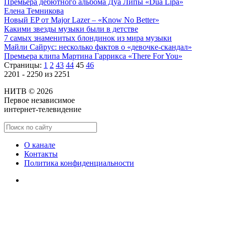
Премьера дебютного альбома Дуа Липы «Dua Lipa»
Елена Темникова
Новый EP от Major Lazer – «Know No Better»
Какими звезды музыки были в детстве
7 самых знаменитых блондинок из мира музыки
Майли Сайрус: несколько фактов о «девочке-скандал»
Премьера клипа Мартина Гаррикса «There For You»
Страницы:
1
2
43
44
45
46
2201 - 2250 из 2251
НИТВ © 2026
Первое независимое
интернет-телевидение
О канале
Контакты
Политика конфиденциальности