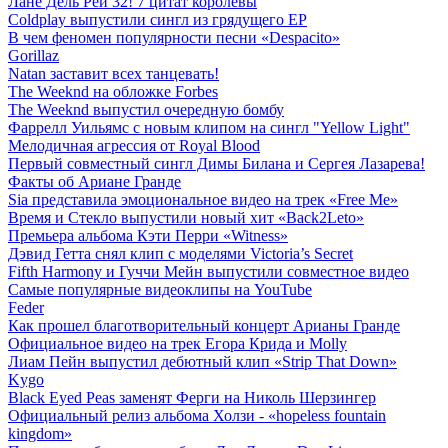
Лане Дель Рей 32! 7 цитат королевы
Coldplay выпустили сингл из грядущего EP
В чем феномен популярности песни «Despacito»
Gorillaz
Natan заставит всех танцевать!
The Weeknd на обложке Forbes
The Weeknd выпустил очередную бомбу
Фаррелл Уильямс с новым клипом на сингл "Yellow Light"
Мелодичная агрессия от Royal Blood
Первый совместный сингл Димы Билана и Сергея Лазарева!
Факты об Ариане Гранде
Sia представила эмоциональное видео на трек «Free Me»
Время и Стекло выпустили новый хит «Back2Leto»
Премьера альбома Кэти Перри «Witness»
Дэвид Гетта снял клип с моделями Victoria’s Secret
Fifth Harmony и Гуччи Мейн выпустили совместное видео
Самые популярные видеоклипы на YouTube
Feder
Как прошел благотворительный концерт Арианы Гранде
Официальное видео на трек Егора Крида и Molly
Лиам Пейн выпустил дебютный клип «Strip That Down»
Kygo
Black Eyed Peas заменят Ферги на Николь Шерзингер
Официальный релиз альбома Холзи - «hopeless fountain
kingdom»