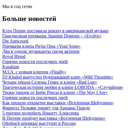
Мы в соц сетях
Больше новостей
Кэти Перри поставила рекорд в американской музыке
Грандиозная премьера: Imagine Dragons – «Evolve»
Die Antwoord
Премьера клипа Риты Оры «Your Song»
Два в одном: музыканты среди актеров
Royal Blood
Горячие новости последних дней
Kasabian
M.I.A. с новым клипом «Finally»
DJ Khaled выпустил будоражащий клип «Wild Thoughts»
Четыре образа Селены Гомес в клипе «Bad Liar»
Трагическая история любви в клипе LOBODA - «Случайная»
Уроки танцев от Биби Рексы в клипе «The Way I Are»
Горячие новости последних дней
Как прошло открытие выставки «Вселенная Шейдлина»
Фаррелл Уильямс пишет для Арианы Гранде
5 причин полюбить Никиту Алексеева
В Питере пройдет выставка «Вселенная Шейдлина»
Ofenbach впервые выступят в России