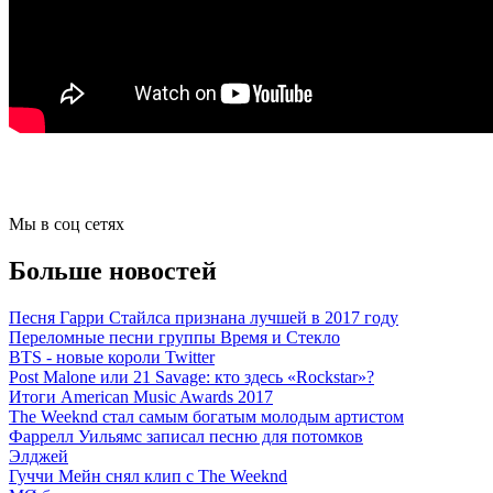
Мы в соц сетях
Больше новостей
Песня Гарри Стайлса признана лучшей в 2017 году
Переломные песни группы Время и Стекло
BTS - новые короли Twitter
Post Malone или 21 Savage: кто здесь «Rockstar»?
Итоги American Music Awards 2017
The Weeknd стал самым богатым молодым артистом
Фаррелл Уильямс записал песню для потомков
Элджей
Гуччи Мейн снял клип с The Weeknd