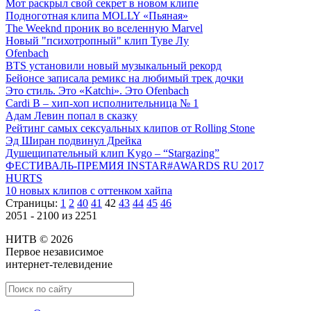
Мот раскрыл свой секрет в новом клипе
Подноготная клипа MOLLY «Пьяная»
The Weeknd проник во вселенную Marvel
Новый "психотропный" клип Туве Лу
Ofenbach
BTS установили новый музыкальный рекорд
Бейонсе записала ремикс на любимый трек дочки
Это стиль. Это «Katchi». Это Ofenbach
Cardi B – хип-хоп исполнительница № 1
Адам Левин попал в сказку
Рейтинг самых сексуальных клипов от Rolling Stone
Эд Ширан подвинул Дрейка
Душещипательный клип Kygo – “Stargazing”
ФЕСТИВАЛЬ-ПРЕМИЯ INSTAR#AWARDS RU 2017
HURTS
10 новых клипов с оттенком хайпа
Страницы:
1
2
40
41
42
43
44
45
46
2051 - 2100 из 2251
НИТВ © 2026
Первое независимое
интернет-телевидение