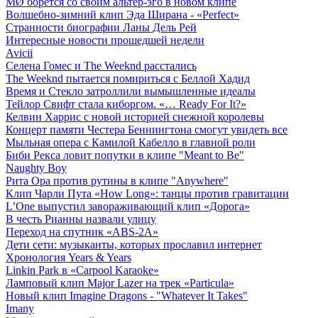
MØ борется со своим альтер-эго в новом клипе
Волшебно-зимний клип Эда Ширана - «Perfect»
Странности биографии Ланы Дель Рей
Интересные новости прошедшей недели
Avicii
Селена Гомес и The Weeknd расстались
The Weeknd пытается помириться с Беллой Хадид
Время и Стекло затроллили вымышленные идеалы
Тейлор Свифт стала киборгом. «… Ready For It?»
Келвин Харрис с новой историей снежной королевы
Концерт памяти Честера Беннингтона смогут увидеть все
Мыльная опера с Камилой Кабелло в главной роли
Биби Рекса ловит попутки в клипе "Meant to Be"
Naughty Boy
Рита Ора против рутины в клипе "Anywhere"
Клип Чарли Пута «How Long»: танцы против гравитации
L’One выпустил завораживающий клип «Дорога»
В честь Рианны назвали улицу
Переход на спутник «ABS-2A»
Дети сети: музыканты, которых прославил интернет
Хронология Years & Years
Linkin Park в «Carpool Karaoke»
Ламповый клип Major Lazer на трек «Particula»
Новый клип Imagine Dragons - "Whatever It Takes"
Imany