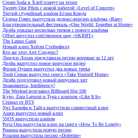
Cream Soda и Хлеб плачут на техно
Twenty One Pilots с новой работой «Level of Concern»
Третий студийный альбом Егора Крида
Селена Гомес выпустила делюкс-версию альбома «Rare»
Благотворительный фестиваль «One World: Together at Home»
Дрэйк показал несколько треков с нового альбома
Offset запустил собственное шоу «SKRRT»
The Latino Gang
Новый клип Хейли Стейнфилд
Кто же этот Ант Сондерс?
Линдси Лохан представила песню впервые за 12 лет
Дрэйк выпустил новое вирусное видео
Фрэнк Оушен выпустил два новых трека
Трой Сиван выпустил сингл «Take Yourself Home»
Дрэйк подготовил новый вирусных хит
Знакомьтесь, Intelligency!
The Weeknd возглавил Billboard Hot 100
Kygo, Zara Larsson и Tyga с клипом «Like It Is»
Сериал от BTS
Уиз Халифа и Тайга выпустили совместный клип
Ашер выпустил новый клип
5SOS выпустили альбом
Рита Ора выпустила клип на сингл «How To Be Lonely»
Рианна выпустила новую песню
Розалия выпустила песню «Dolerme»