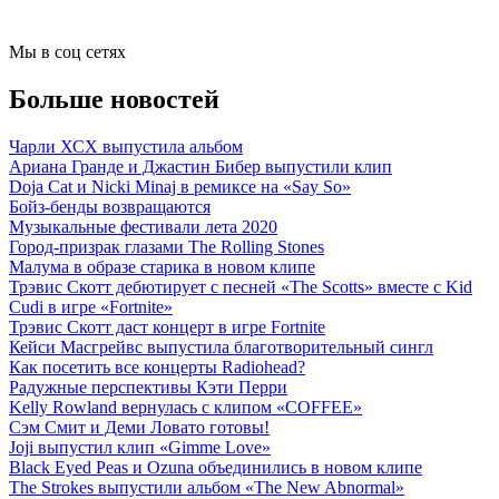
Мы в соц сетях
Больше новостей
Чарли ХСХ выпустила альбом
Ариана Гранде и Джастин Бибер выпустили клип
Doja Cat и Nicki Minaj в ремиксе на «Say So»
Бойз-бенды возвращаются
Музыкальные фестивали лета 2020
Город-призрак глазами The Rolling Stones
Малума в образе старика в новом клипе
Трэвис Скотт дебютирует с песней «The Scotts» вместе с Kid
Cudi в игре «Fortnite»
Трэвис Скотт даст концерт в игре Fortnite
Кейси Масгрейвс выпустила благотворительный сингл
Как посетить все концерты Radiohead?
Радужные перспективы Кэти Перри
Kelly Rowland вернулась с клипом «COFFEE»
Сэм Смит и Деми Ловато готовы!
Joji выпустил клип «Gimme Love»
Black Eyed Peas и Ozuna объединились в новом клипе
The Strokes выпустили альбом «The New Abnormal»