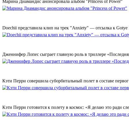
Марина Диамандис анонсировала альбом "Princess of Power"
Doechii представила клип на трек "Anxiety" — отсылка к Gotye
Дженнифер Лопес сыграет главную роль в триллере «Последн
Кэти Перри совершила суборбитальный полет в составе первог
Кэти Перри готовится к полету в космос: «Я делаю это ради с