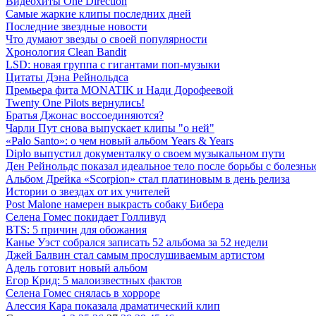
Видеохиты One Direction
Самые жаркие клипы последних дней
Последние звездные новости
Что думают звезды о своей популярности
Хронология Clean Bandit
LSD: новая группа с гигантами поп-музыки
Цитаты Дэна Рейнольдса
Премьера фита MONATIK и Нади Дорофеевой
Twenty One Pilots вернулись!
Братья Джонас воссоединяются?
Чарли Пут снова выпускает клипы "о ней"
«Palo Santo»: о чем новый альбом Years & Years
Diplo выпустил документалку о своем музыкальном пути
Ден Рейнольдс показал идеальное тело после борьбы с болезнь
Альбом Дрейка «Scorpion» стал платиновым в день релиза
Истории о звездах от их учителей
Post Malone намерен выкрасть собаку Бибера
Селена Гомес покидает Голливуд
BTS: 5 причин для обожания
Канье Уэст собрался записать 52 альбома за 52 недели
Джей Балвин стал самым прослушиваемым артистом
Адель готовит новый альбом
Егор Крид: 5 малоизвестных фактов
Селена Гомес снялась в хорроре
Алессия Кара показала драматический клип