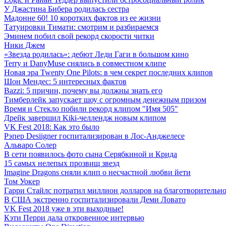
У Джастина Бибера родилась сестра
Мадонне 60! 10 коротких фактов из ее жизни
Татуировки Тимати: смотрим и разбираемся
Эминем побил свой рекорд скорости читки
Ники Джем
«Звезда родилась»: дебют Леди Гаги в большом кино
Terry и DanyMuse снялись в совместном клипе
Новая эра Twenty One Pilots: в чем секрет последних клипов
Шон Мендес: 5 интересных фактов
Bazzi: 5 причин, почему вы должны знать его
Тимберлейк запускает шоу с огромным денежным призом
Время и Стекло побили рекорд клипом "Имя 505"
Дрейк завершил Kiki-челлендж новым клипом
VK Fest 2018: Как это было
Рэпер Desiigner госпитализирован в Лос-Анджелесе
Альваро Солер
В сети появилось фото сына Серябкиной и Крида
15 самых нелепых прозвищ звезд
Imagine Dragons сняли клип о несчастной любви йети
Том Уокер
Гарри Стайлс потратил миллион долларов на благотворительно
В США экстренно госпитализировали Деми Ловато
VK Fest 2018 уже в эти выходные!
Кэти Перри дала откровенное интервью