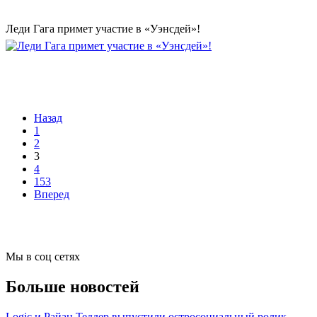
Леди Гага примет участие в «Уэнсдей»!
Назад
1
2
3
4
153
Вперед
Мы в соц сетях
Больше новостей
Logic и Райан Теддер выпустили остросоциальный ролик