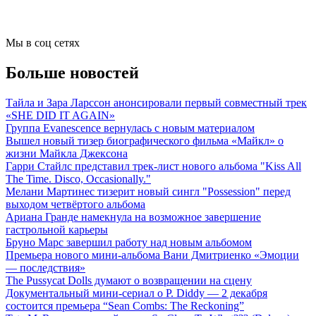
Мы в соц сетях
Больше новостей
Тайла и Зара Ларссон анонсировали первый совместный трек
«SHE DID IT AGAIN»
Группа Evanescence вернулась с новым материалом
Вышел новый тизер биографического фильма «Майкл» о
жизни Майкла Джексона
Гарри Стайлс представил трек-лист нового альбома "Kiss All
The Time. Disco, Occasionally."
Мелани Мартинес тизерит новый сингл "Possession" перед
выходом четвёртого альбома
Ариана Гранде намекнула на возможное завершение
гастрольной карьеры
Бруно Марс завершил работу над новым альбомом
Премьера нового мини-альбома Вани Дмитриенко «Эмоции
— последствия»
The Pussycat Dolls думают о возвращении на сцену
Документальный мини-сериал о P. Diddy — 2 декабря
состоится премьера “Sean Combs: The Reckoning”