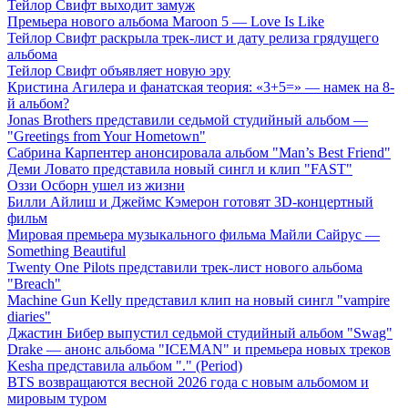
Тейлор Свифт выходит замуж
Премьера нового альбома Maroon 5 — Love Is Like
Тейлор Свифт раскрыла трек-лист и дату релиза грядущего
альбома
Тейлор Свифт объявляет новую эру
Кристина Агилера и фанатская теория: «3+5=» — намек на 8-
й альбом?
Jonas Brothers представили седьмой студийный альбом —
"Greetings from Your Hometown"
Сабрина Карпентер анонсировала альбом "Man’s Best Friend"
Деми Ловато представила новый сингл и клип "FAST"
Оззи Осборн ушел из жизни
Билли Айлиш и Джеймс Кэмерон готовят 3D-концертный
фильм
Мировая премьера музыкального фильма Майли Сайрус —
Something Beautiful
Twenty One Pilots представили трек-лист нового альбома
"Breach"
Machine Gun Kelly представил клип на новый сингл "vampire
diaries"
Джастин Бибер выпустил седьмой студийный альбом "Swag"
Drake — анонс альбома "ICEMAN" и премьера новых треков
Kesha представила альбом "." (Period)
BTS возвращаются весной 2026 года с новым альбомом и
мировым туром