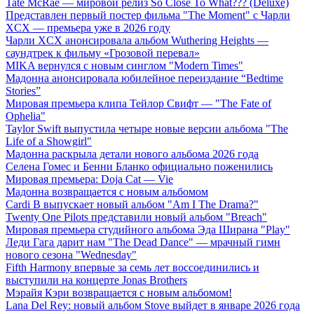
Tate McRae — мировой релиз So Close To What??? (Deluxe)
Представлен первый постер фильма "The Moment" с Чарли
XCX — премьера уже в 2026 году
Чарли XCX анонсировала альбом Wuthering Heights —
саундтрек к фильму «Грозовой перевал»
MIKA вернулся с новым синглом "Modern Times"
Мадонна анонсировала юбилейное переиздание “Bedtime
Stories”
Мировая премьера клипа Тейлор Свифт — "The Fate of
Ophelia"
Taylor Swift выпустила четыре новые версии альбома "The
Life of a Showgirl"
Мадонна раскрыла детали нового альбома 2026 года
Селена Гомес и Бенни Бланко официально поженились
Мировая премьера: Doja Cat — Vie
Мадонна возвращается с новым альбомом
Cardi B выпускает новый альбом "Am I The Drama?"
Twenty One Pilots представили новый альбом "Breach"
Мировая премьера студийного альбома Эда Ширана "Play"
Леди Гага дарит нам "The Dead Dance" — мрачный гимн
нового сезона "Wednesday"
Fifth Harmony впервые за семь лет воссоединились и
выступили на концерте Jonas Brothers
Мэрайя Кэри возвращается с новым альбомом!
Lana Del Rey: новый альбом Stove выйдет в январе 2026 года