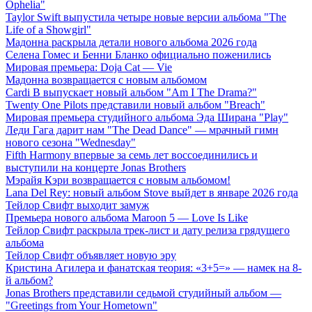
Ophelia"
Taylor Swift выпустила четыре новые версии альбома "The
Life of a Showgirl"
Мадонна раскрыла детали нового альбома 2026 года
Селена Гомес и Бенни Бланко официально поженились
Мировая премьера: Doja Cat — Vie
Мадонна возвращается с новым альбомом
Cardi B выпускает новый альбом "Am I The Drama?"
Twenty One Pilots представили новый альбом "Breach"
Мировая премьера студийного альбома Эда Ширана "Play"
Леди Гага дарит нам "The Dead Dance" — мрачный гимн
нового сезона "Wednesday"
Fifth Harmony впервые за семь лет воссоединились и
выступили на концерте Jonas Brothers
Мэрайя Кэри возвращается с новым альбомом!
Lana Del Rey: новый альбом Stove выйдет в январе 2026 года
Тейлор Свифт выходит замуж
Премьера нового альбома Maroon 5 — Love Is Like
Тейлор Свифт раскрыла трек-лист и дату релиза грядущего
альбома
Тейлор Свифт объявляет новую эру
Кристина Агилера и фанатская теория: «3+5=» — намек на 8-
й альбом?
Jonas Brothers представили седьмой студийный альбом —
"Greetings from Your Hometown"