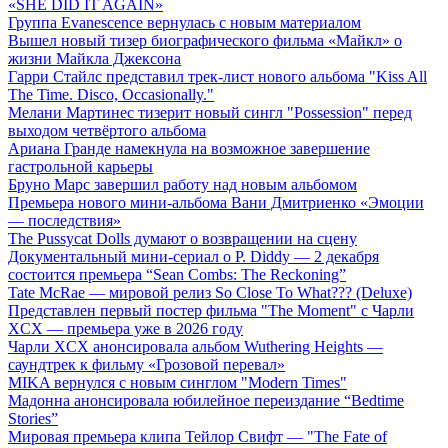
«SHE DID IT AGAIN»
Группа Evanescence вернулась с новым материалом
Вышел новый тизер биографического фильма «Майкл» о
жизни Майкла Джексона
Гарри Стайлс представил трек-лист нового альбома "Kiss All
The Time. Disco, Occasionally."
Мелани Мартинес тизерит новый сингл "Possession" перед
выходом четвёртого альбома
Ариана Гранде намекнула на возможное завершение
гастрольной карьеры
Бруно Марс завершил работу над новым альбомом
Премьера нового мини-альбома Вани Дмитриенко «Эмоции
— последствия»
The Pussycat Dolls думают о возвращении на сцену
Документальный мини-сериал о P. Diddy — 2 декабря
состоится премьера “Sean Combs: The Reckoning”
Tate McRae — мировой релиз So Close To What??? (Deluxe)
Представлен первый постер фильма "The Moment" с Чарли
XCX — премьера уже в 2026 году
Чарли XCX анонсировала альбом Wuthering Heights —
саундтрек к фильму «Грозовой перевал»
MIKA вернулся с новым синглом "Modern Times"
Мадонна анонсировала юбилейное переиздание “Bedtime
Stories”
Мировая премьера клипа Тейлор Свифт — "The Fate of