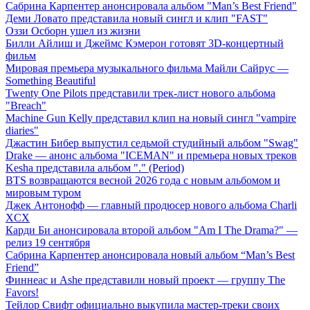
Сабрина Карпентер анонсировала альбом "Man’s Best Friend"
Деми Ловато представила новый сингл и клип "FAST"
Оззи Осборн ушел из жизни
Билли Айлиш и Джеймс Кэмерон готовят 3D-концертный
фильм
Мировая премьера музыкального фильма Майли Сайрус —
Something Beautiful
Twenty One Pilots представили трек-лист нового альбома
"Breach"
Machine Gun Kelly представил клип на новый сингл "vampire
diaries"
Джастин Бибер выпустил седьмой студийный альбом "Swag"
Drake — анонс альбома "ICEMAN" и премьера новых треков
Kesha представила альбом "." (Period)
BTS возвращаются весной 2026 года с новым альбомом и
мировым туром
Джек Антонофф — главный продюсер нового альбома Charli
XCX
Карди Би анонсировала второй альбом "Am I The Drama?" —
релиз 19 сентября
Сабрина Карпентер анонсировала новый альбом “Man’s Best
Friend”
Финнеас и Ashe представили новый проект — группу The
Favors!
Тейлор Свифт официально выкупила мастер-треки своих