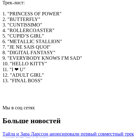
Трек-лист:
1. "PRINCESS OF POWER"
2. "BUTTERFLY"
3. "CUNTISSIMO"
4. "ROLLERCOASTER"
5. "CUPID’S GIRL"
6. "METALLIC STALLION"
7. "JE NE SAIS QUOI"
8. "DIGITAL FANTASY"
9. "EVERYBODY KNOWS I’M SAD"
10. "HELLO KITTY"
11. "I ❤ U"
12. "ADULT GIRL"
13. "FINAL BOSS"
Мы в соц сетях
Больше новостей
Тайла и Зара Ларссон анонсировали первый совместный трек