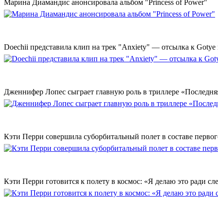
Марина Диамандис анонсировала альбом "Princess of Power"
Doechii представила клип на трек "Anxiety" — отсылка к Gotye
Дженнифер Лопес сыграет главную роль в триллере «Последн
Кэти Перри совершила суборбитальный полет в составе первог
Кэти Перри готовится к полету в космос: «Я делаю это ради с