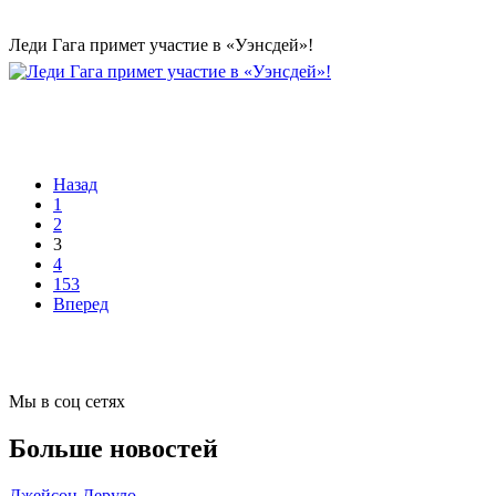
Леди Гага примет участие в «Уэнсдей»!
Назад
1
2
3
4
153
Вперед
Мы в соц сетях
Больше новостей
Джейсон Деруло