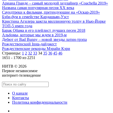
Ариана Гранде – самый молодой хедлайнер «Coachella 2019»
Названа самая популярная песня XX века
Саундтреки к фильмам, претендующие на «Оскар-2019»
Бэби-бум в семействе Кардашьян-Уэст
Кристина Агилера зажгла миллионную толпу в Нью-Йорке
ТОП-5 имен года
Барак Обама и его плейлист лучших песен 2018
Альбомы, которые мы ждем в 2019-м
Дебют от Bad Bunny – новой звезды латин-трэпа
Рождественский Insta-дайджест
Рождественские рекорды Мэрайи Кэри
Страницы:
1
2
32
33
34
35
36
45
46
1651 - 1700 из 2251
НИТВ © 2026
Первое независимое
интернет-телевидение
О канале
Контакты
Политика конфиденциальности