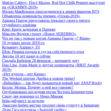
Майли Сайрус, Пост Малон, Red Hot Chilli Peppers выступят
на «GRAMMY-2019»
Мэтью МакКонахи присоединился к армии фанатов BTS
Объявлены номинанты премии «Оскар-2019»
Ариана Гранде представила треклист своего пятого
студийного альбома
Крис Браун задержан в Париже
Максим Фадеев строит «Новое SEREBRO»
Что не так с новым хитом Арианы Гранде «7 Rings»
10 лучших песен 2019-го
Кельвину Харрису 35!
Шок: Рианна подала в суд на собственного отца
Звезды 10 лет назад и сейчас
Свадьба Биберов 28 февраля – запишите дату
Dua Lipa, Anne-Marie и другие номинанты «BRIT Awards
2019»
«Нет купола – нет Канье»
The Weeknd против Дрейка в новом треке?
«Babushka» – так будет называться новый хит A$AP Rocky
Билли Эйлиш. Почему о ней все говорят?
Опубликована последняя песня Честера Беннингтона
Сразу две новинки от Ники Минаж
Insta-дайджест за неделю
Джастин Бибер жестко троллит свою супругу в Instagram
Леди Гага получила «Золотой глобус»