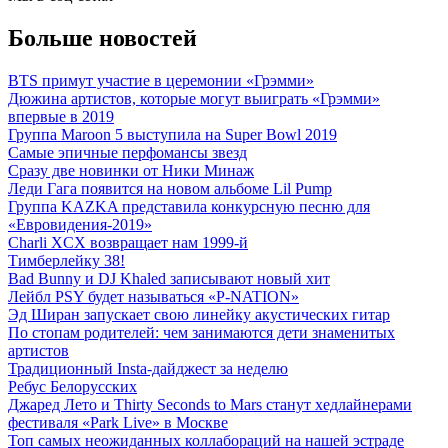
Больше новостей
BTS примут участие в церемонии «Грэмми»
Дюжина артистов, которые могут выиграть «Грэмми»
впервые в 2019
Группа Maroon 5 выступила на Super Bowl 2019
Самые эпичные перфомансы звезд
Сразу две новинки от Ники Минаж
Леди Гага появится на новом альбоме Lil Pump
Группа KAZKA представила конкурсную песню для
«Евровидения-2019»
Charli XCX возвращает нам 1999-й
Тимберлейку 38!
Bad Bunny и DJ Khaled записывают новый хит
Лейбл PSY будет называться «P-NATION»
Эд Ширан запускает свою линейку акустических гитар
По стопам родителей: чем занимаются дети знаменитых
артистов
Традиционный Insta-дайджест за неделю
Ребус Белорусских
Джаред Лето и Thirty Seconds to Mars станут хедлайнерами
фестиваля «Park Live» в Москве
Топ самых неожиданных коллабораций на нашей эстраде