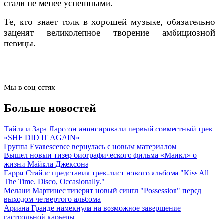
стали не менее успешными.
Те, кто знает толк в хорошей музыке, обязательно
заценят великолепное творение амбициозной
певицы.
Мы в соц сетях
Больше новостей
Тайла и Зара Ларссон анонсировали первый совместный трек
«SHE DID IT AGAIN»
Группа Evanescence вернулась с новым материалом
Вышел новый тизер биографического фильма «Майкл» о
жизни Майкла Джексона
Гарри Стайлс представил трек-лист нового альбома "Kiss All
The Time. Disco, Occasionally."
Мелани Мартинес тизерит новый сингл "Possession" перед
выходом четвёртого альбома
Ариана Гранде намекнула на возможное завершение
гастрольной карьеры