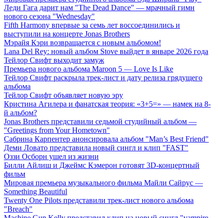
Леди Гага дарит нам "The Dead Dance" — мрачный гимн
нового сезона "Wednesday"
Fifth Harmony впервые за семь лет воссоединились и
выступили на концерте Jonas Brothers
Мэрайя Кэри возвращается с новым альбомом!
Lana Del Rey: новый альбом Stove выйдет в январе 2026 года
Тейлор Свифт выходит замуж
Премьера нового альбома Maroon 5 — Love Is Like
Тейлор Свифт раскрыла трек-лист и дату релиза грядущего
альбома
Тейлор Свифт объявляет новую эру
Кристина Агилера и фанатская теория: «3+5=» — намек на 8-
й альбом?
Jonas Brothers представили седьмой студийный альбом —
"Greetings from Your Hometown"
Сабрина Карпентер анонсировала альбом "Man’s Best Friend"
Деми Ловато представила новый сингл и клип "FAST"
Оззи Осборн ушел из жизни
Билли Айлиш и Джеймс Кэмерон готовят 3D-концертный
фильм
Мировая премьера музыкального фильма Майли Сайрус —
Something Beautiful
Twenty One Pilots представили трек-лист нового альбома
"Breach"
Machine Gun Kelly представил клип на новый сингл "vampire