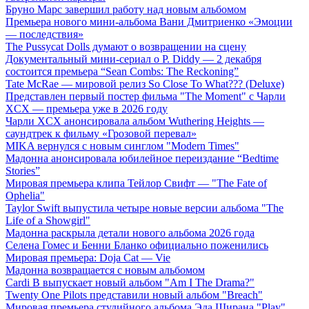
Бруно Марс завершил работу над новым альбомом
Премьера нового мини-альбома Вани Дмитриенко «Эмоции
— последствия»
The Pussycat Dolls думают о возвращении на сцену
Документальный мини-сериал о P. Diddy — 2 декабря
состоится премьера “Sean Combs: The Reckoning”
Tate McRae — мировой релиз So Close To What??? (Deluxe)
Представлен первый постер фильма "The Moment" с Чарли
XCX — премьера уже в 2026 году
Чарли XCX анонсировала альбом Wuthering Heights —
саундтрек к фильму «Грозовой перевал»
MIKA вернулся с новым синглом "Modern Times"
Мадонна анонсировала юбилейное переиздание “Bedtime
Stories”
Мировая премьера клипа Тейлор Свифт — "The Fate of
Ophelia"
Taylor Swift выпустила четыре новые версии альбома "The
Life of a Showgirl"
Мадонна раскрыла детали нового альбома 2026 года
Селена Гомес и Бенни Бланко официально поженились
Мировая премьера: Doja Cat — Vie
Мадонна возвращается с новым альбомом
Cardi B выпускает новый альбом "Am I The Drama?"
Twenty One Pilots представили новый альбом "Breach"
Мировая премьера студийного альбома Эда Ширана "Play"