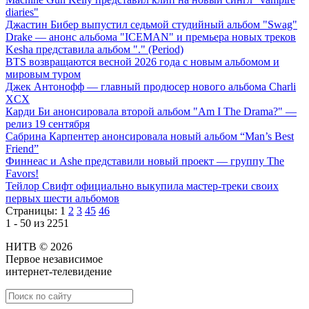
diaries"
Джастин Бибер выпустил седьмой студийный альбом "Swag"
Drake — анонс альбома "ICEMAN" и премьера новых треков
Kesha представила альбом "." (Period)
BTS возвращаются весной 2026 года с новым альбомом и
мировым туром
Джек Антонофф — главный продюсер нового альбома Charli
XCX
Карди Би анонсировала второй альбом "Am I The Drama?" —
релиз 19 сентября
Сабрина Карпентер анонсировала новый альбом “Man’s Best
Friend”
Финнеас и Ashe представили новый проект — группу The
Favors!
Тейлор Свифт официально выкупила мастер-треки своих
первых шести альбомов
Страницы:
1
2
3
45
46
1 - 50 из 2251
НИТВ © 2026
Первое независимое
интернет-телевидение