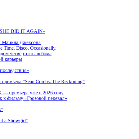
 «SHE DID IT AGAIN»
и Майкла Джексона
 Time. Disco, Occasionally."
одом четвёртого альбома
ой карьеры
последствия»
 премьера “Sean Combs: The Reckoning”
 — премьера уже в 2026 году
к к фильму «Грозовой перевал»
s”
f a Showgirl"