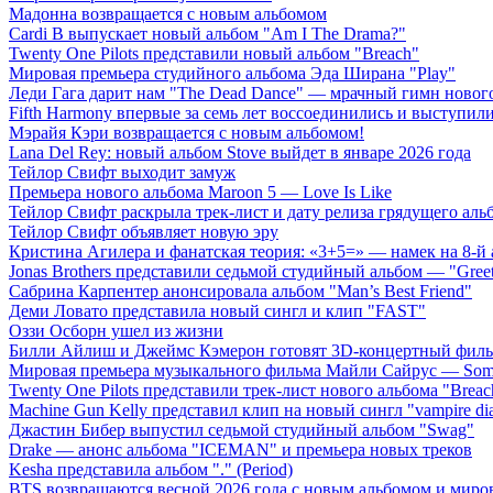
Мадонна возвращается с новым альбомом
Cardi B выпускает новый альбом "Am I The Drama?"
Twenty One Pilots представили новый альбом "Breach"
Мировая премьера студийного альбома Эда Ширана "Play"
Леди Гага дарит нам "The Dead Dance" — мрачный гимн нового
Fifth Harmony впервые за семь лет воссоединились и выступили 
Мэрайя Кэри возвращается с новым альбомом!
Lana Del Rey: новый альбом Stove выйдет в январе 2026 года
Тейлор Свифт выходит замуж
Премьера нового альбома Maroon 5 — Love Is Like
Тейлор Свифт раскрыла трек-лист и дату релиза грядущего аль
Тейлор Свифт объявляет новую эру
Кристина Агилера и фанатская теория: «3+5=» — намек на 8-й
Jonas Brothers представили седьмой студийный альбом — "Gree
Сабрина Карпентер анонсировала альбом "Man’s Best Friend"
Деми Ловато представила новый сингл и клип "FAST"
Оззи Осборн ушел из жизни
Билли Айлиш и Джеймс Кэмерон готовят 3D-концертный фил
Мировая премьера музыкального фильма Майли Сайрус — Somet
Twenty One Pilots представили трек-лист нового альбома "Breac
Machine Gun Kelly представил клип на новый сингл "vampire dia
Джастин Бибер выпустил седьмой студийный альбом "Swag"
Drake — анонс альбома "ICEMAN" и премьера новых треков
Kesha представила альбом "." (Period)
BTS возвращаются весной 2026 года с новым альбомом и мир