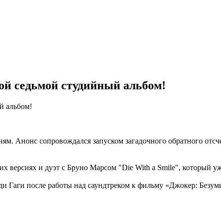
ой седьмой студийный альбом!
м. Анонс сопровождался запуском загадочного обратного отсче
ких версиях и дуэт с Бруно Марсом "Die With a Smile", который у
 Гаги после работы над саундтреком к фильму «Джокер: Безумие