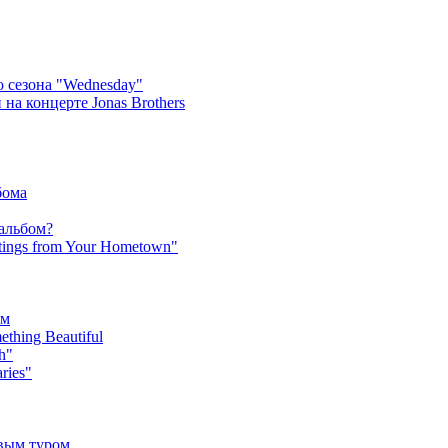
 сезона "Wednesday"
на концерте Jonas Brothers
бома
 альбом?
tings from Your Hometown"
ьм
hing Beautiful
h"
ries"
овым туром