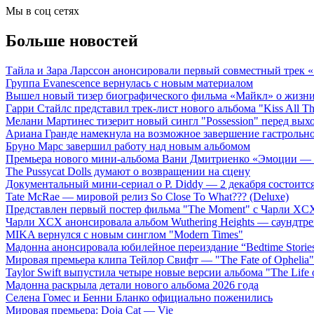
Мы в соц сетях
Больше новостей
Тайла и Зара Ларссон анонсировали первый совместный трек
Группа Evanescence вернулась с новым материалом
Вышел новый тизер биографического фильма «Майкл» о жизн
Гарри Стайлс представил трек-лист нового альбома "Kiss All The
Мелани Мартинес тизерит новый сингл "Possession" перед вых
Ариана Гранде намекнула на возможное завершение гастрольн
Бруно Марс завершил работу над новым альбомом
Премьера нового мини-альбома Вани Дмитриенко «Эмоции — 
The Pussycat Dolls думают о возвращении на сцену
Документальный мини-сериал о P. Diddy — 2 декабря состоится
Tate McRae — мировой релиз So Close To What??? (Deluxe)
Представлен первый постер фильма "The Moment" с Чарли XCX
Чарли XCX анонсировала альбом Wuthering Heights — саундтре
MIKA вернулся с новым синглом "Modern Times"
Мадонна анонсировала юбилейное переиздание “Bedtime Storie
Мировая премьера клипа Тейлор Свифт — "The Fate of Ophelia"
Taylor Swift выпустила четыре новые версии альбома "The Life o
Мадонна раскрыла детали нового альбома 2026 года
Селена Гомес и Бенни Бланко официально поженились
Мировая премьера: Doja Cat — Vie