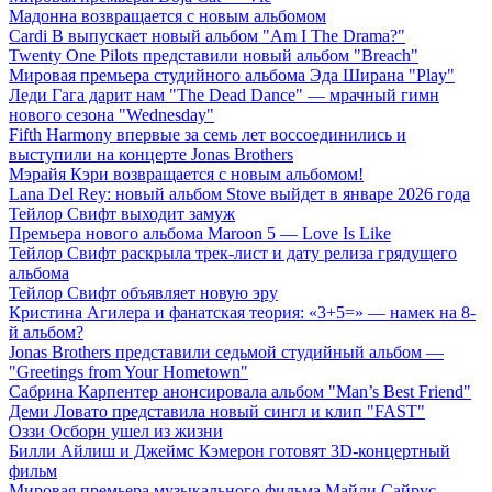
Мадонна возвращается с новым альбомом
Cardi B выпускает новый альбом "Am I The Drama?"
Twenty One Pilots представили новый альбом "Breach"
Мировая премьера студийного альбома Эда Ширана "Play"
Леди Гага дарит нам "The Dead Dance" — мрачный гимн
нового сезона "Wednesday"
Fifth Harmony впервые за семь лет воссоединились и
выступили на концерте Jonas Brothers
Мэрайя Кэри возвращается с новым альбомом!
Lana Del Rey: новый альбом Stove выйдет в январе 2026 года
Тейлор Свифт выходит замуж
Премьера нового альбома Maroon 5 — Love Is Like
Тейлор Свифт раскрыла трек-лист и дату релиза грядущего
альбома
Тейлор Свифт объявляет новую эру
Кристина Агилера и фанатская теория: «3+5=» — намек на 8-
й альбом?
Jonas Brothers представили седьмой студийный альбом —
"Greetings from Your Hometown"
Сабрина Карпентер анонсировала альбом "Man’s Best Friend"
Деми Ловато представила новый сингл и клип "FAST"
Оззи Осборн ушел из жизни
Билли Айлиш и Джеймс Кэмерон готовят 3D-концертный
фильм
Мировая премьера музыкального фильма Майли Сайрус —