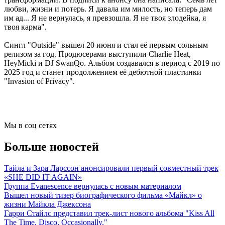
любви, жизни и потерь. Я давала им милость, но теперь дам
им ад... Я не вернулась, я превзошла. Я не твоя злодейка, я
твоя карма".
Сингл "Outside" вышел 20 июня и стал её первым сольным
релизом за год. Продюсерами выступили Charlie Heat,
HeyMicki и DJ SwanQo. Альбом создавался в период с 2019 по
2025 год и станет продолжением её дебютной пластинки
"Invasion of Privacy".
Мы в соц сетях
Больше новостей
Тайла и Зара Ларссон анонсировали первый совместный трек
«SHE DID IT AGAIN»
Группа Evanescence вернулась с новым материалом
Вышел новый тизер биографического фильма «Майкл» о
жизни Майкла Джексона
Гарри Стайлс представил трек-лист нового альбома "Kiss All
The Time. Disco, Occasionally."