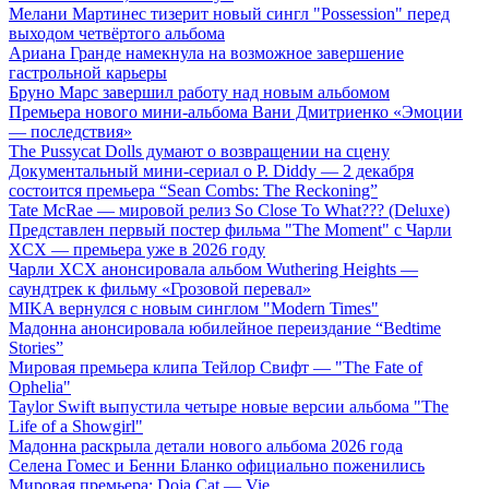
Мелани Мартинес тизерит новый сингл "Possession" перед
выходом четвёртого альбома
Ариана Гранде намекнула на возможное завершение
гастрольной карьеры
Бруно Марс завершил работу над новым альбомом
Премьера нового мини-альбома Вани Дмитриенко «Эмоции
— последствия»
The Pussycat Dolls думают о возвращении на сцену
Документальный мини-сериал о P. Diddy — 2 декабря
состоится премьера “Sean Combs: The Reckoning”
Tate McRae — мировой релиз So Close To What??? (Deluxe)
Представлен первый постер фильма "The Moment" с Чарли
XCX — премьера уже в 2026 году
Чарли XCX анонсировала альбом Wuthering Heights —
саундтрек к фильму «Грозовой перевал»
MIKA вернулся с новым синглом "Modern Times"
Мадонна анонсировала юбилейное переиздание “Bedtime
Stories”
Мировая премьера клипа Тейлор Свифт — "The Fate of
Ophelia"
Taylor Swift выпустила четыре новые версии альбома "The
Life of a Showgirl"
Мадонна раскрыла детали нового альбома 2026 года
Селена Гомес и Бенни Бланко официально поженились
Мировая премьера: Doja Cat — Vie