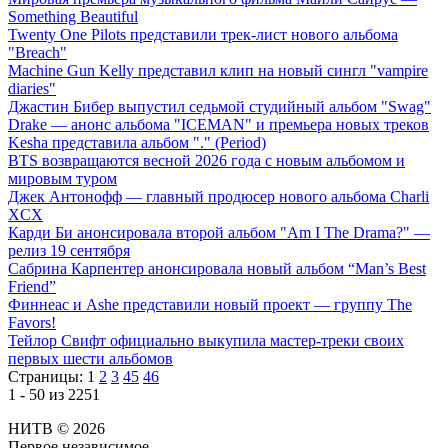
Something Beautiful
Twenty One Pilots представили трек-лист нового альбома
"Breach"
Machine Gun Kelly представил клип на новый сингл "vampire
diaries"
Джастин Бибер выпустил седьмой студийный альбом "Swag"
Drake — анонс альбома "ICEMAN" и премьера новых треков
Kesha представила альбом "." (Period)
BTS возвращаются весной 2026 года с новым альбомом и
мировым туром
Джек Антонофф — главный продюсер нового альбома Charli
XCX
Карди Би анонсировала второй альбом "Am I The Drama?" —
релиз 19 сентября
Сабрина Карпентер анонсировала новый альбом “Man’s Best
Friend”
Финнеас и Ashe представили новый проект — группу The
Favors!
Тейлор Свифт официально выкупила мастер-треки своих
первых шести альбомов
Страницы:
1
2
3
45
46
1 - 50 из 2251
НИТВ © 2026
Первое независимое