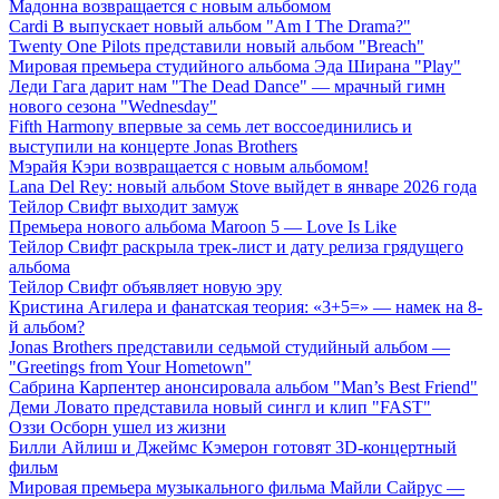
Мадонна возвращается с новым альбомом
Cardi B выпускает новый альбом "Am I The Drama?"
Twenty One Pilots представили новый альбом "Breach"
Мировая премьера студийного альбома Эда Ширана "Play"
Леди Гага дарит нам "The Dead Dance" — мрачный гимн
нового сезона "Wednesday"
Fifth Harmony впервые за семь лет воссоединились и
выступили на концерте Jonas Brothers
Мэрайя Кэри возвращается с новым альбомом!
Lana Del Rey: новый альбом Stove выйдет в январе 2026 года
Тейлор Свифт выходит замуж
Премьера нового альбома Maroon 5 — Love Is Like
Тейлор Свифт раскрыла трек-лист и дату релиза грядущего
альбома
Тейлор Свифт объявляет новую эру
Кристина Агилера и фанатская теория: «3+5=» — намек на 8-
й альбом?
Jonas Brothers представили седьмой студийный альбом —
"Greetings from Your Hometown"
Сабрина Карпентер анонсировала альбом "Man’s Best Friend"
Деми Ловато представила новый сингл и клип "FAST"
Оззи Осборн ушел из жизни
Билли Айлиш и Джеймс Кэмерон готовят 3D-концертный
фильм
Мировая премьера музыкального фильма Майли Сайрус —