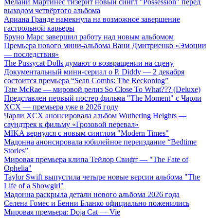
Мелани Мартинес тизерит новый сингл "Possession" перед
выходом четвёртого альбома
Ариана Гранде намекнула на возможное завершение
гастрольной карьеры
Бруно Марс завершил работу над новым альбомом
Премьера нового мини-альбома Вани Дмитриенко «Эмоции
— последствия»
The Pussycat Dolls думают о возвращении на сцену
Документальный мини-сериал о P. Diddy — 2 декабря
состоится премьера “Sean Combs: The Reckoning”
Tate McRae — мировой релиз So Close To What??? (Deluxe)
Представлен первый постер фильма "The Moment" с Чарли
XCX — премьера уже в 2026 году
Чарли XCX анонсировала альбом Wuthering Heights —
саундтрек к фильму «Грозовой перевал»
MIKA вернулся с новым синглом "Modern Times"
Мадонна анонсировала юбилейное переиздание “Bedtime
Stories”
Мировая премьера клипа Тейлор Свифт — "The Fate of
Ophelia"
Taylor Swift выпустила четыре новые версии альбома "The
Life of a Showgirl"
Мадонна раскрыла детали нового альбома 2026 года
Селена Гомес и Бенни Бланко официально поженились
Мировая премьера: Doja Cat — Vie