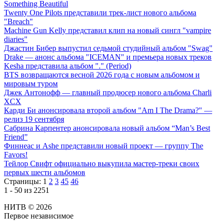
Something Beautiful
Twenty One Pilots представили трек-лист нового альбома
"Breach"
Machine Gun Kelly представил клип на новый сингл "vampire
diaries"
Джастин Бибер выпустил седьмой студийный альбом "Swag"
Drake — анонс альбома "ICEMAN" и премьера новых треков
Kesha представила альбом "." (Period)
BTS возвращаются весной 2026 года с новым альбомом и
мировым туром
Джек Антонофф — главный продюсер нового альбома Charli
XCX
Карди Би анонсировала второй альбом "Am I The Drama?" —
релиз 19 сентября
Сабрина Карпентер анонсировала новый альбом “Man’s Best
Friend”
Финнеас и Ashe представили новый проект — группу The
Favors!
Тейлор Свифт официально выкупила мастер-треки своих
первых шести альбомов
Страницы:
1
2
3
45
46
1 - 50 из 2251
НИТВ © 2026
Первое независимое