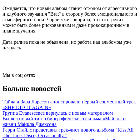
Ожидается, что новый альбом станет отходом от агрессивного
и клубного звучания "Brat" в сторону более эмоционального и
атмосферного попа. Чарли уже говорила, что этот релиз
может быть более рискованным и даже провокационным в
плане звучания.
Дата релиза пока не объявлена, но работа над альбомом уже
началась.
Мы в соц сетях
Больше новостей
Тайла и Зара Ларссон анонсировали первый совместный трек
«SHE DID IT AGAIN»
Группа Evanescence вернулась с новым материалом
Вышел новый тизер биографического фильма «Майкл» о
жизни Майкла Джексона
Гарри Стайлс представил трек-лист нового альбома "Kiss All
The Time. Disco, Occasionally."