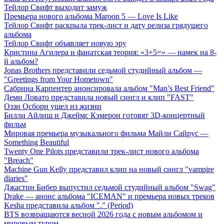
Тейлор Свифт выходит замуж
Премьера нового альбома Maroon 5 — Love Is Like
Тейлор Свифт раскрыла трек-лист и дату релиза грядущего
альбома
Тейлор Свифт объявляет новую эру
Кристина Агилера и фанатская теория: «3+5=» — намек на 8-
й альбом?
Jonas Brothers представили седьмой студийный альбом —
"Greetings from Your Hometown"
Сабрина Карпентер анонсировала альбом "Man’s Best Friend"
Деми Ловато представила новый сингл и клип "FAST"
Оззи Осборн ушел из жизни
Билли Айлиш и Джеймс Кэмерон готовят 3D-концертный
фильм
Мировая премьера музыкального фильма Майли Сайрус —
Something Beautiful
Twenty One Pilots представили трек-лист нового альбома
"Breach"
Machine Gun Kelly представил клип на новый сингл "vampire
diaries"
Джастин Бибер выпустил седьмой студийный альбом "Swag"
Drake — анонс альбома "ICEMAN" и премьера новых треков
Kesha представила альбом "." (Period)
BTS возвращаются весной 2026 года с новым альбомом и
мировым туром