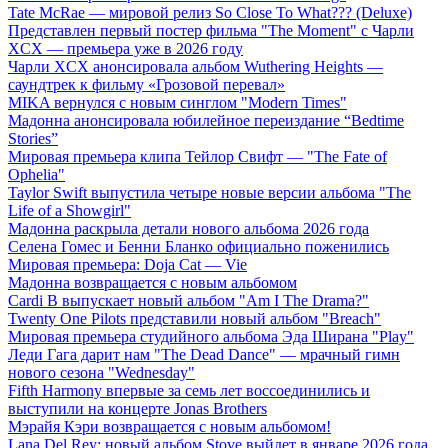
Tate McRae — мировой релиз So Close To What??? (Deluxe)
Представлен первый постер фильма "The Moment" с Чарли
XCX — премьера уже в 2026 году
Чарли XCX анонсировала альбом Wuthering Heights —
саундтрек к фильму «Грозовой перевал»
MIKA вернулся с новым синглом "Modern Times"
Мадонна анонсировала юбилейное переиздание “Bedtime
Stories”
Мировая премьера клипа Тейлор Свифт — "The Fate of
Ophelia"
Taylor Swift выпустила четыре новые версии альбома "The
Life of a Showgirl"
Мадонна раскрыла детали нового альбома 2026 года
Селена Гомес и Бенни Бланко официально поженились
Мировая премьера: Doja Cat — Vie
Мадонна возвращается с новым альбомом
Cardi B выпускает новый альбом "Am I The Drama?"
Twenty One Pilots представили новый альбом "Breach"
Мировая премьера студийного альбома Эда Ширана "Play"
Леди Гага дарит нам "The Dead Dance" — мрачный гимн
нового сезона "Wednesday"
Fifth Harmony впервые за семь лет воссоединились и
выступили на концерте Jonas Brothers
Мэрайя Кэри возвращается с новым альбомом!
Lana Del Rey: новый альбом Stove выйдет в январе 2026 года