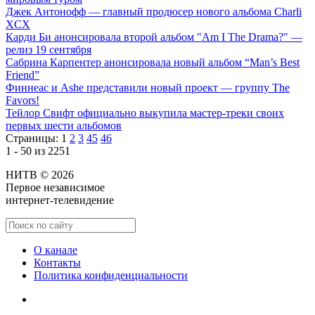
Джек Антонофф — главный продюсер нового альбома Charli
XCX
Карди Би анонсировала второй альбом "Am I The Drama?" —
релиз 19 сентября
Сабрина Карпентер анонсировала новый альбом “Man’s Best
Friend”
Финнеас и Ashe представили новый проект — группу The
Favors!
Тейлор Свифт официально выкупила мастер-треки своих
первых шести альбомов
Страницы:
1
2
3
45
46
1 - 50 из 2251
НИТВ © 2026
Первое независимое
интернет-телевидение
О канале
Контакты
Политика конфиденциальности