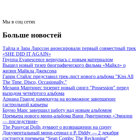
Мы в соц сетях
Больше новостей
Тайла и Зара Ларссон анонсировали первый совместный трек
«SHE DID IT AGAIN»
Группа Evanescence вернулась с новым материалом
Вышел новый тизер биографического фильма «Майкл» о
жизни Майкла Джексона
Гарри Стайлс представил трек-лист нового альбома "Kiss All
The Time. Disco, Occasionally."
Мелани Мартинес тизерит новый сингл "Possession" перед
выходом четвёртого альбома
Ариана Гранде намекнула на возможное завершение
гастрольной карьеры
Бруно Марс завершил работу над новым альбомом
Премьера нового мини-альбома Вани Дмитриенко «Эмоции
— последствия»
The Pussycat Dolls думают о возвращении на сцену
Документальный мини-сериал о P. Diddy — 2 декабря
состоится премьера “Sean Combs: The Reckoning”