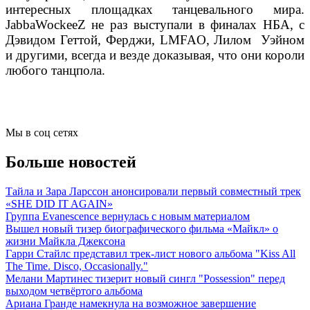
интересных площадках танцевального мира.
JabbaWockeeZ не раз выступали в финалах НБА, с
Дэвидом Геттой, Ферджи, LMFAO, Лилом Уэйном
и другими, всегда и везде доказывая, что они короли
любого танцпола.
Мы в соц сетях
Больше новостей
Тайла и Зара Ларссон анонсировали первый совместный трек
«SHE DID IT AGAIN»
Группа Evanescence вернулась с новым материалом
Вышел новый тизер биографического фильма «Майкл» о
жизни Майкла Джексона
Гарри Стайлс представил трек-лист нового альбома "Kiss All
The Time. Disco, Occasionally."
Мелани Мартинес тизерит новый сингл "Possession" перед
выходом четвёртого альбома
Ариана Гранде намекнула на возможное завершение