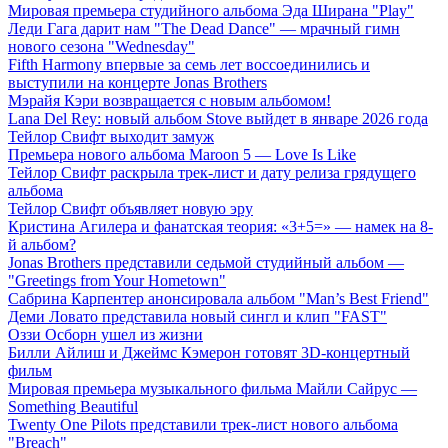
Мировая премьера студийного альбома Эда Ширана "Play"
Леди Гага дарит нам "The Dead Dance" — мрачный гимн
нового сезона "Wednesday"
Fifth Harmony впервые за семь лет воссоединились и
выступили на концерте Jonas Brothers
Мэрайя Кэри возвращается с новым альбомом!
Lana Del Rey: новый альбом Stove выйдет в январе 2026 года
Тейлор Свифт выходит замуж
Премьера нового альбома Maroon 5 — Love Is Like
Тейлор Свифт раскрыла трек-лист и дату релиза грядущего
альбома
Тейлор Свифт объявляет новую эру
Кристина Агилера и фанатская теория: «3+5=» — намек на 8-
й альбом?
Jonas Brothers представили седьмой студийный альбом —
"Greetings from Your Hometown"
Сабрина Карпентер анонсировала альбом "Man’s Best Friend"
Деми Ловато представила новый сингл и клип "FAST"
Оззи Осборн ушел из жизни
Билли Айлиш и Джеймс Кэмерон готовят 3D-концертный
фильм
Мировая премьера музыкального фильма Майли Сайрус —
Something Beautiful
Twenty One Pilots представили трек-лист нового альбома
"Breach"