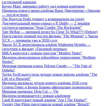
гастрольной карьеры
Бруно Марс завершил работу над новым альбомом
Премьера нового мини-альбома Вани Дмитриенко «Эмоции
— последствия»
The Pussycat Dolls думают о возвращении на сцену
Документальный мини-сериал о P. Diddy — 2 декабря
состоится премьера “Sean Combs: The Reckoning”
Tate McRae — мировой релиз So Close To What??? (Deluxe)
Представлен первый постер фильма "The Moment" с Чарли
XCX — премьера уже в 2026 году
Чарли XCX анонсировала альбом Wuthering Heights —
саундтрек к фильму «Грозовой перевал»
MIKA вернулся с новым синглом "Modern Times"
Мадонна анонсировала юбилейное переиздание “Bedtime
Stories”
Мировая премьера клипа Тейлор Свифт — "The Fate of
Ophelia"
Taylor Swift выпустила четыре новые версии альбома "The
Life of a Showgirl"
Мадонна раскрыла детали нового альбома 2026 года
Селена Гомес и Бенни Бланко официально поженились
Мировая премьера: Doja Cat — Vie
Мадонна возвращается с новым альбомом
Cardi B выпускает новый альбом "Am I The Drama?"
Twenty One Pilots представили новый альбом "Breach"