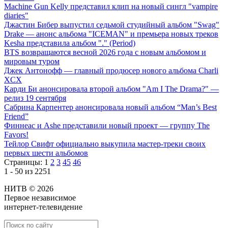
Machine Gun Kelly представил клип на новый сингл "vampire
diaries"
Джастин Бибер выпустил седьмой студийный альбом "Swag"
Drake — анонс альбома "ICEMAN" и премьера новых треков
Kesha представила альбом "." (Period)
BTS возвращаются весной 2026 года с новым альбомом и
мировым туром
Джек Антонофф — главный продюсер нового альбома Charli
XCX
Карди Би анонсировала второй альбом "Am I The Drama?" —
релиз 19 сентября
Сабрина Карпентер анонсировала новый альбом “Man’s Best
Friend”
Финнеас и Ashe представили новый проект — группу The
Favors!
Тейлор Свифт официально выкупила мастер-треки своих
первых шести альбомов
Страницы:
1
2
3
45
46
1 - 50 из 2251
НИТВ © 2026
Первое независимое
интернет-телевидение