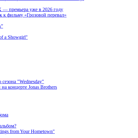
 — премьера уже в 2026 году
к к фильму «Грозовой перевал»
s”
f a Showgirl"
 сезона "Wednesday"
на концерте Jonas Brothers
бома
 альбом?
tings from Your Hometown"