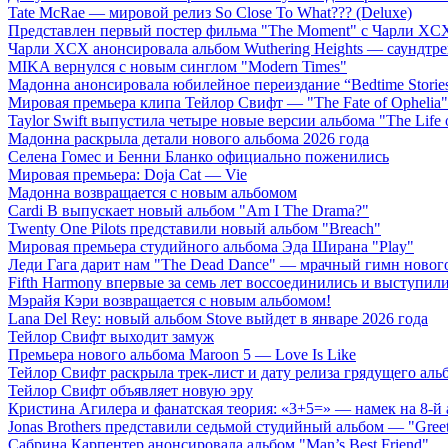
Tate McRae — мировой релиз So Close To What??? (Deluxe)
Представлен первый постер фильма "The Moment" с Чарли XCX
Чарли XCX анонсировала альбом Wuthering Heights — саундтре
MIKA вернулся с новым синглом "Modern Times"
Мадонна анонсировала юбилейное переиздание “Bedtime Storie
Мировая премьера клипа Тейлор Свифт — "The Fate of Ophelia"
Taylor Swift выпустила четыре новые версии альбома "The Life o
Мадонна раскрыла детали нового альбома 2026 года
Селена Гомес и Бенни Бланко официально поженились
Мировая премьера: Doja Cat — Vie
Мадонна возвращается с новым альбомом
Cardi B выпускает новый альбом "Am I The Drama?"
Twenty One Pilots представили новый альбом "Breach"
Мировая премьера студийного альбома Эда Ширана "Play"
Леди Гага дарит нам "The Dead Dance" — мрачный гимн нового
Fifth Harmony впервые за семь лет воссоединились и выступили 
Мэрайя Кэри возвращается с новым альбомом!
Lana Del Rey: новый альбом Stove выйдет в январе 2026 года
Тейлор Свифт выходит замуж
Премьера нового альбома Maroon 5 — Love Is Like
Тейлор Свифт раскрыла трек-лист и дату релиза грядущего аль
Тейлор Свифт объявляет новую эру
Кристина Агилера и фанатская теория: «3+5=» — намек на 8-й
Jonas Brothers представили седьмой студийный альбом — "Gree
Сабрина Карпентер анонсировала альбом "Man’s Best Friend"