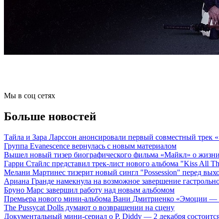
Мы в соц сетях
Больше новостей
Тайла и Зара Ларссон анонсировали первый совместный трек
Группа Evanescence вернулась с новым материалом
Вышел новый тизер биографического фильма «Майкл» о жизн
Гарри Стайлс представил трек-лист нового альбома "Kiss All The
Мелани Мартинес тизерит новый сингл "Possession" перед вых
Ариана Гранде намекнула на возможное завершение гастрольн
Бруно Марс завершил работу над новым альбомом
Премьера нового мини-альбома Вани Дмитриенко «Эмоции — 
The Pussycat Dolls думают о возвращении на сцену
Документальный мини-сериал о P. Diddy — 2 декабря состоится