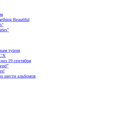
ьм
hing Beautiful
h"
ries"
овым туром
XCX
лиз 19 сентября
iend”
rs!
ых шести альбомов