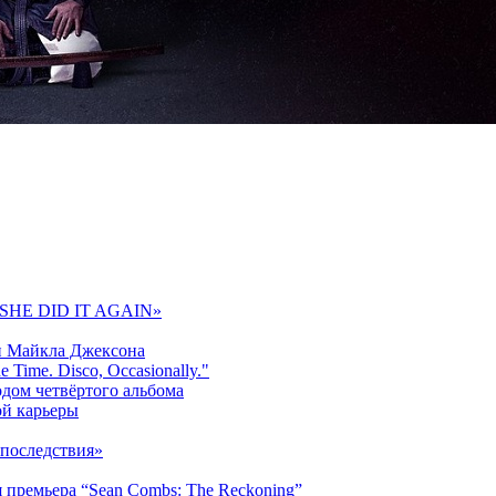
 «SHE DID IT AGAIN»
и Майкла Джексона
 Time. Disco, Occasionally."
одом четвёртого альбома
ой карьеры
последствия»
 премьера “Sean Combs: The Reckoning”