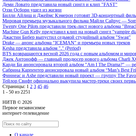
Деми Ловато представила новый сингл и клип "FAST"
Оззи Осборн ушел из жизни
Билли Айлиш и Джеймс Кэмерон готовят 3D-концертный фил
Мировая премьера музыкального фильма Майли Сайрус — Somet
Twenty One Pilots представили трек-лист нового альбома "Breac
Machine Gun Kelly представил клип на новый сингл "vampire dia
Джастин Бибер выпустил седьмой студийный альбом "Swag"
Drake — анонс альбома "ICEMAN" и премьера новых треков
Kesha представила альбом "." (Period)
BTS возвращаются весной 2026 года с новым альбомом и мир
Джек Антонофф — главный продюсер нового альбома Charli 
Карди Би анонсировала второй альбом "Am I The Drama?" — ре
Сабрина Карпентер анонсировала новый альбом “Man’s Best Fr
Финнеас и Ashe представили новый проект — группу The Favo
Тейлор Свифт официально выкупила мастер-треки своих перв
Страницы:
1
2
3
45
46
1 - 50 из 2251
НИТВ © 2026
Первое независимое
интернет-телевидение
О канале