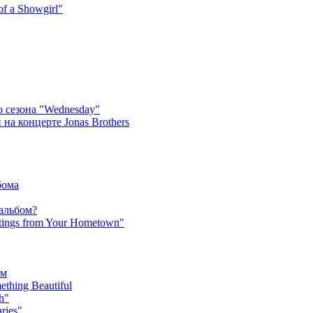
f a Showgirl"
 сезона "Wednesday"
на концерте Jonas Brothers
бома
 альбом?
tings from Your Hometown"
ьм
hing Beautiful
h"
ries"