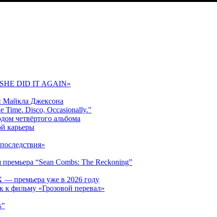
 «SHE DID IT AGAIN»
и Майкла Джексона
 Time. Disco, Occasionally."
одом четвёртого альбома
ой карьеры
последствия»
 премьера “Sean Combs: The Reckoning”
 — премьера уже в 2026 году
к к фильму «Грозовой перевал»
s”