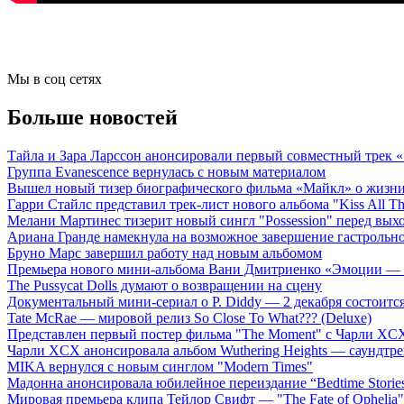
Мы в соц сетях
Больше новостей
Тайла и Зара Ларссон анонсировали первый совместный трек
Группа Evanescence вернулась с новым материалом
Вышел новый тизер биографического фильма «Майкл» о жизн
Гарри Стайлс представил трек-лист нового альбома "Kiss All The
Мелани Мартинес тизерит новый сингл "Possession" перед вых
Ариана Гранде намекнула на возможное завершение гастрольн
Бруно Марс завершил работу над новым альбомом
Премьера нового мини-альбома Вани Дмитриенко «Эмоции — 
The Pussycat Dolls думают о возвращении на сцену
Документальный мини-сериал о P. Diddy — 2 декабря состоится
Tate McRae — мировой релиз So Close To What??? (Deluxe)
Представлен первый постер фильма "The Moment" с Чарли XCX
Чарли XCX анонсировала альбом Wuthering Heights — саундтре
MIKA вернулся с новым синглом "Modern Times"
Мадонна анонсировала юбилейное переиздание “Bedtime Storie
Мировая премьера клипа Тейлор Свифт — "The Fate of Ophelia"