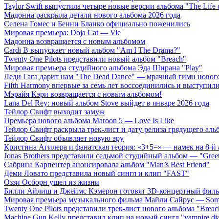
Taylor Swift выпустила четыре новые версии альбома "The Life o
Мадонна раскрыла детали нового альбома 2026 года
Селена Гомес и Бенни Бланко официально поженились
Мировая премьера: Doja Cat — Vie
Мадонна возвращается с новым альбомом
Cardi B выпускает новый альбом "Am I The Drama?"
Twenty One Pilots представили новый альбом "Breach"
Мировая премьера студийного альбома Эда Ширана "Play"
Леди Гага дарит нам "The Dead Dance" — мрачный гимн нового
Fifth Harmony впервые за семь лет воссоединились и выступили 
Мэрайя Кэри возвращается с новым альбомом!
Lana Del Rey: новый альбом Stove выйдет в январе 2026 года
Тейлор Свифт выходит замуж
Премьера нового альбома Maroon 5 — Love Is Like
Тейлор Свифт раскрыла трек-лист и дату релиза грядущего аль
Тейлор Свифт объявляет новую эру
Кристина Агилера и фанатская теория: «3+5=» — намек на 8-й
Jonas Brothers представили седьмой студийный альбом — "Gree
Сабрина Карпентер анонсировала альбом "Man’s Best Friend"
Деми Ловато представила новый сингл и клип "FAST"
Оззи Осборн ушел из жизни
Билли Айлиш и Джеймс Кэмерон готовят 3D-концертный фил
Мировая премьера музыкального фильма Майли Сайрус — Somet
Twenty One Pilots представили трек-лист нового альбома "Breac
Machine Gun Kelly представил клип на новый сингл "vampire dia