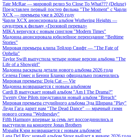
Tate McRae — мировой релиз So Close To What??? (Deluxe)
Представлен первый постер фильма "The Moment" с Чарли
XCX — премьера уже в 2026 году
Чарли XCX анонсировала альбом Wuthering Heights —
саундтрек к фильму «Грозовой перевал»
MIKA вернулся с новым синглом "Modern Times"
Мадонна анонсировала юбилейное переиздание “Bedtime
Stories”
Мировая премьера клипа Тейлор Свифт — "The Fate of
Ophelia"
Taylor Swift выпустила четыре новые версии альбома "The
Life of a Showgirl"
Мадонна раскрыла детали нового альбома 2026 года
Селена Гомес и Бенни Бланко официально поженились
Мировая премьера: Doja Cat — Vie
Мадонна возвращается с новым альбомом
Cardi B выпускает новый альбом "Am I The Drama?"
Twenty One Pilots представили новый альбом "Breach"
Мировая премьера студийного альбома Эда Ширана "Play"
Леди Гага дарит нам "The Dead Dance" — мрачный гимн
нового сезона "Wednesday"
Fifth Harmony впервые за семь лет воссоединились и
выступили на концерте Jonas Brothers
Мэрайя Кэри возвращается с новым альбомом!
Lana Del Rey: новый альбом Stove выйдет в январе 2026 года