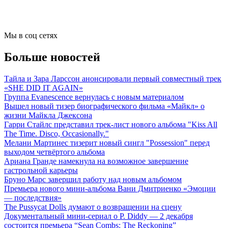
Мы в соц сетях
Больше новостей
Тайла и Зара Ларссон анонсировали первый совместный трек
«SHE DID IT AGAIN»
Группа Evanescence вернулась с новым материалом
Вышел новый тизер биографического фильма «Майкл» о
жизни Майкла Джексона
Гарри Стайлс представил трек-лист нового альбома "Kiss All
The Time. Disco, Occasionally."
Мелани Мартинес тизерит новый сингл "Possession" перед
выходом четвёртого альбома
Ариана Гранде намекнула на возможное завершение
гастрольной карьеры
Бруно Марс завершил работу над новым альбомом
Премьера нового мини-альбома Вани Дмитриенко «Эмоции
— последствия»
The Pussycat Dolls думают о возвращении на сцену
Документальный мини-сериал о P. Diddy — 2 декабря
состоится премьера “Sean Combs: The Reckoning”