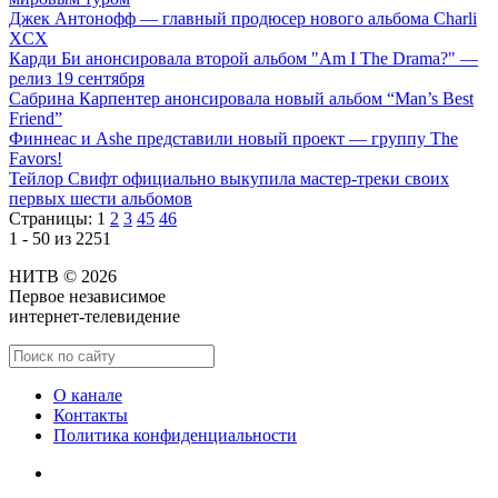
Джек Антонофф — главный продюсер нового альбома Charli
XCX
Карди Би анонсировала второй альбом "Am I The Drama?" —
релиз 19 сентября
Сабрина Карпентер анонсировала новый альбом “Man’s Best
Friend”
Финнеас и Ashe представили новый проект — группу The
Favors!
Тейлор Свифт официально выкупила мастер-треки своих
первых шести альбомов
Страницы:
1
2
3
45
46
1 - 50 из 2251
НИТВ © 2026
Первое независимое
интернет-телевидение
О канале
Контакты
Политика конфиденциальности