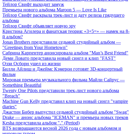
Тейлор Свифт выходит замуж
Премьера нового альбома Maroon 5 — Love Is Like
Тейлор Свифт раскрыла трек-лист и дату релиза грядущего
альбома
Тейлор Свифт объявляет новую эру
Кристина Агилера и фанатская теория: «3+5=» — намек на 8-
й альбом?
Jonas Brothers представили седьмой студийный альбом —
"Greetings from Your Hometown"
Сабрина Карпентер анонсировала альбом "Man’s Best Friend"
Деми Ловато представила новый сингл и клип "FAST"
Оззи Осборн ушел из жизни
Билли Айлиш и Джеймс Кэмерон готовят 3D-концертный
фильм
Мировая премьера музыкального фильма Майли Сайрус —
Something Beautiful
Twenty One Pilots представили трек-лист нового альбома
"Breach"
Machine Gun Kelly представил клип на новый сингл "vampire
diaries"
Джастин Бибер выпустил седьмой студийный альбом "Swag"
Drake — анонс альбома "ICEMAN" и премьера новых треков
Kesha представила альбом "." (Period)
BTS возвращаются весной 2026 года с новым альбомом и
мировым туром