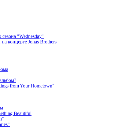
 сезона "Wednesday"
на концерте Jonas Brothers
бома
 альбом?
tings from Your Hometown"
ьм
hing Beautiful
h"
ries"