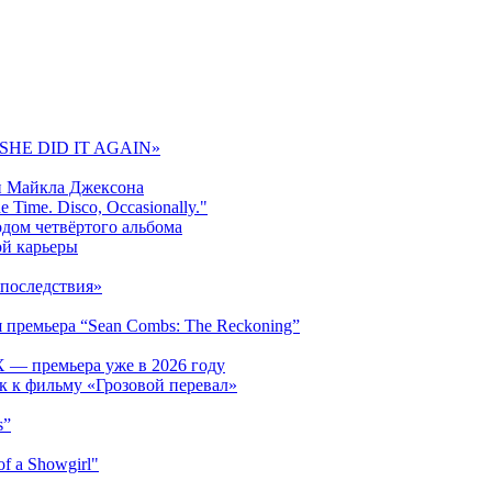
 «SHE DID IT AGAIN»
и Майкла Джексона
 Time. Disco, Occasionally."
одом четвёртого альбома
ой карьеры
последствия»
 премьера “Sean Combs: The Reckoning”
 — премьера уже в 2026 году
к к фильму «Грозовой перевал»
s”
f a Showgirl"