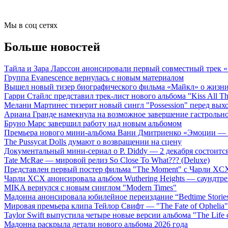
Мы в соц сетях
Больше новостей
Тайла и Зара Ларссон анонсировали первый совместный трек
Группа Evanescence вернулась с новым материалом
Вышел новый тизер биографического фильма «Майкл» о жизн
Гарри Стайлс представил трек-лист нового альбома "Kiss All The
Мелани Мартинес тизерит новый сингл "Possession" перед вых
Ариана Гранде намекнула на возможное завершение гастрольн
Бруно Марс завершил работу над новым альбомом
Премьера нового мини-альбома Вани Дмитриенко «Эмоции — 
The Pussycat Dolls думают о возвращении на сцену
Документальный мини-сериал о P. Diddy — 2 декабря состоится
Tate McRae — мировой релиз So Close To What??? (Deluxe)
Представлен первый постер фильма "The Moment" с Чарли XCX
Чарли XCX анонсировала альбом Wuthering Heights — саундтре
MIKA вернулся с новым синглом "Modern Times"
Мадонна анонсировала юбилейное переиздание “Bedtime Storie
Мировая премьера клипа Тейлор Свифт — "The Fate of Ophelia"
Taylor Swift выпустила четыре новые версии альбома "The Life o
Мадонна раскрыла детали нового альбома 2026 года