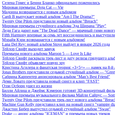
Селена Гомес и Бенни Бланко официально поженились
Мировая премьера: Doja Cat — Vie
Мадонна возвращается с новым альбомом
Cardi B выпускает новый альбом "Am I The Drama?"
Twenty One Pilots представили новый альбом "Breach"
Мировая премьера студийного альбома Эда Ширана "Play"
Леди Гага дарит нам "The Dead Dance" — мрачный гимн нового
Fifth Harmony впервые за семь лет воссоединились и выступили 
Мэрайя Кэри возвращается с новым альбомом!
Lana Del Rey: новый альбом Stove выйдет в январе 2026 года
Тейлор Свифт выходит замуж
Премьера нового альбома Maroon 5 — Love Is Like
Тейлор Свифт раскрыла трек-лист и дату релиза грядущего аль
Тейлор Свифт объявляет новую эру
Кристина Агилера и фанатская теория: «3+5=» — намек на 8-й
Jonas Brothers представили седьмой студийный альбом — "Gree
Сабрина Карпентер анонсировала альбом "Man’s Best Friend"
Деми Ловато представила новый сингл и клип "FAST"
Оззи Осборн ушел из жизни
Билли Айлиш и Джеймс Кэмерон готовят 3D-концертный фил
Мировая премьера музыкального фильма Майли Сайрус — Somet
Twenty One Pilots представили трек-лист нового альбома "Breac
Machine Gun Kelly представил клип на новый сингл "vampire dia
Джастин Бибер выпустил седьмой студийный альбом "Swag"
Drake — анонс альбома "ICEMAN" и премьера новых треков