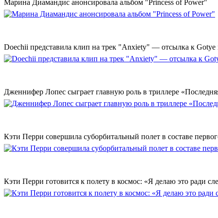
Марина Диамандис анонсировала альбом "Princess of Power"
Doechii представила клип на трек "Anxiety" — отсылка к Gotye
Дженнифер Лопес сыграет главную роль в триллере «Последн
Кэти Перри совершила суборбитальный полет в составе первог
Кэти Перри готовится к полету в космос: «Я делаю это ради с