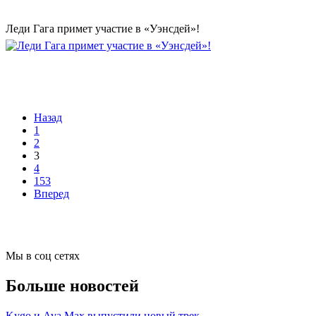
Леди Гага примет участие в «Уэнсдей»!
Назад
1
2
3
4
153
Вперед
Мы в соц сетях
Больше новостей
Kygo и Ava Max выпустили новый трек