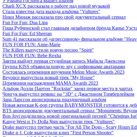
У Райана Гослинга вышел альбом
Charli XCX рассказала о работе над новой музыкой
Стала известна дата выхода альбома "Vultures"
Ники Минаж рассказала про свой документальный сериал
Fun For Fun: Dua Lipa
Гоша Рубчинский стал главным дизайнером бренда Канье Уэст
Fun For Fun: Ed Sheeran
Sum 41 рассказали об «агрессивном» финальном альбоме "Heaven
FUN FOR FUN: Anne-Marie
The Killers выпустили новую песню "Spirit"
FUN FOR FUN: Bebe Rexha
Завтра выйдет первая студийная запись Майкла Джексона
Группа KISS объявила новую эру с цифровыми аватарами
Состоялась церемония вручения Melon Music Awards 2023
Beyonce выпустила новый трек "My House"
Церемония награждения MAMA Awards 2023
Альбом Долли Партон "Rockstar" занял первое место в чартах
Чонгук выпустил ремикс на "3D" с Джастином Тимберлейком
Зара Ларссон анонсировала праздничный альбом
Новая женская K-pop группа BABYMONSTER готовится к де
BTS анонсировали документальный сериал "Monuments: Beyond 
Bon Jovi поделились новой оригинальной песней "Christmas Isn'
Kanye West и Ty Dolla $ign выпустили трек "Vultures"
Drake выпустил третью часть "For All The Dogs - Scary Hours Edi
Drake и J. Cole выпустили клип "First Person Shooter"