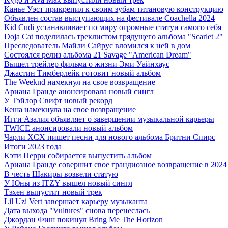
Канье Уэст прикрепил к своим зубам титановую конструкцию
Объявлен состав выступающих на фестивале Coachella 2024
Kid Cudi устанавливает по миру огромные статуи самого себя
Doja Cat поделилась треклистом грядущего альбома "Scarlet 2"
Преследователь Майли Сайрус вломился к ней в дом
Состоялся релиз альбома 21 Savage "American Dream"
Вышел трейлер фильма о жизни Эми Уайнхаус
Джастин Тимберлейк готовит новый альбом
The Weeknd намекнул на свое возвращение
Ариана Гранде анонсировала новый сингл
У Тэйлор Свифт новый рекорд
Кеша намекнула на свое возвращение
Игги Азалия объявляет о завершении музыкальной карьеры
TWICE анонсировали новый альбом
Чарли XCX пишет песни для нового альбома Бритни Спирс
Итоги 2023 года
Кэти Перри собирается выпустить альбом
Ариана Гранде совершит свое грандиозное возвращение в 2024
В честь Шакиры возвели статую
У Юны из ITZY вышел новый сингл
Тэхен выпустит новый трек
Lil Uzi Vert завершает карьеру музыканта
Дата выхода "Vultures" снова перенеслась
Джордан Фиш покинул Bring Me The Horizon