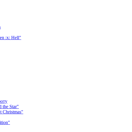
а
 :x: Hell"
бюту
the Star"
t Christmas"
tion"