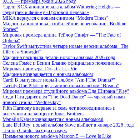
XCX — премьера уже в 2026 году
Чарли XCX анонсировала альбом Wuthering Heights —
саундтрек к фильму «Грозовой перевал»
MIKA вернулся с новым синглом "Modern Times"
Мадонна анонсировала юбилейное переиздание “Bedtime
Stories”
Мировая премьера клипа Тейлор Свифт — "The Fate of
Ophelia"
Taylor Swift выпустила четыре новые версии альбома "The
Life of a Showgirl"
Мадонна раскрыла детали нового альбома 2026 года
Селена Гомес и Бенни Бланко официально поженились
Мировая премьера: Doja Cat — Vie
Мадонна возвращается с новым альбомом
Cardi B выпускает новый альбом "Am I The Drama?"
Twenty One Pilots представили новый альбом "Breach"
Мировая премьера студийного альбома Эда Ширана "Play"
Леди Гага дарит нам "The Dead Dance" — мрачный гимн
нового сезона "Wednesday"
Fifth Harmony впервые за семь лет воссоединились и
выступили на концерте Jonas Brothers
Мэрайя Кэри возвращается с новым альбомом!
Lana Del Rey: новый альбом Stove выйдет в январе 2026 года
Тейлор Свифт выходит замуж
Премьера нового альбома Maroon 5 — Love Is Like