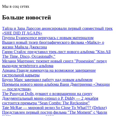
Мы в соц сетях
Больше новостей
Тайла и Зара Ларссон анонсировали первый совместный трек
«SHE DID IT AGAIN»
Группа Evanescence вернулась с новым материалом
Вышел новый тизер биографического фильма «Майкл» о
жизни Майкла Джексона
Гарри Стайлс представил трек-лист нового альбома "Kiss All
The Time. Disco, Occasionally."
Мелани Мартинес тизерит новый сингл "Possession" перед
выходом четвёртого альбома
Ариана Гранде намекнула на возможное завершение
гастрольной карьеры
Бруно Марс завершил работу над новым альбомом
Премьера нового мини-альбома Вани Дмитриенко «Эмоции
— последствия»
The Pussycat Dolls думают о возвращении на сцену
Документальный мини-сериал о P. Diddy — 2 декабря
состоится премьера “Sean Combs: The Reckoning”
Tate McRae — мировой релиз So Close To What??? (Deluxe)
Представлен первый постер фильма "The Moment" с Чарли