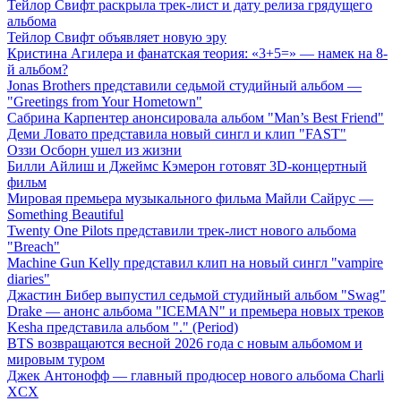
Тейлор Свифт раскрыла трек-лист и дату релиза грядущего
альбома
Тейлор Свифт объявляет новую эру
Кристина Агилера и фанатская теория: «3+5=» — намек на 8-
й альбом?
Jonas Brothers представили седьмой студийный альбом —
"Greetings from Your Hometown"
Сабрина Карпентер анонсировала альбом "Man’s Best Friend"
Деми Ловато представила новый сингл и клип "FAST"
Оззи Осборн ушел из жизни
Билли Айлиш и Джеймс Кэмерон готовят 3D-концертный
фильм
Мировая премьера музыкального фильма Майли Сайрус —
Something Beautiful
Twenty One Pilots представили трек-лист нового альбома
"Breach"
Machine Gun Kelly представил клип на новый сингл "vampire
diaries"
Джастин Бибер выпустил седьмой студийный альбом "Swag"
Drake — анонс альбома "ICEMAN" и премьера новых треков
Kesha представила альбом "." (Period)
BTS возвращаются весной 2026 года с новым альбомом и
мировым туром
Джек Антонофф — главный продюсер нового альбома Charli
XCX