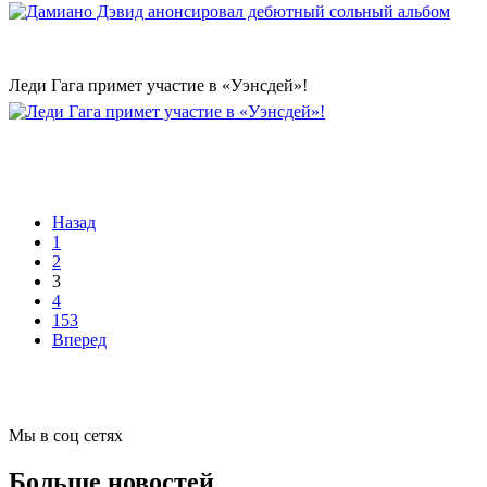
Леди Гага примет участие в «Уэнсдей»!
Назад
1
2
3
4
153
Вперед
Мы в соц сетях
Больше новостей