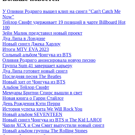
У Оливии Родриго вышел клип на сингл "Can't Catch Me
Now"
Тейлор Свифт удерживает 19 позиций в чарте Billboard Hot
100
Зейн Малик представил новый проект
Дуа Липа в Лондоне
Новый сингл Джека Харлоу
Итоги MTV EVA 2023
Сольный альбом Чонгука из BTS
Оливия Родриго анонсировала новую песню
Группа Sum 41 завершает карьеру
Дуа Липа готовит новый сингл
Последняя песня The Beatles
Новый хит от Чонгука из BTS
Альбом Тейлор Свифт
Мемуары Бритни Спирс вышли в свет
Новая книга о Гарри Стайлсе
День Рождения Кэти Перри
История успеха хита We Will Rock You
Новый альбом SEVENTEEN
Новый сингл Чонгука из BTS и The Kid LAROI
Чарли ХСХ и Сэм Смит выпустили новый сингл
Новый альбом группы The Rolling Stones