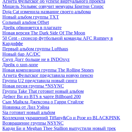
Агнета Фельтског об успехе виртуального проекта
Мишель Уильямс озвучит мемуары Бритни Спирс
Doja Cat изменила название своего альбома
Новый альбом группы TXT
Сольный альбом Offset
Дрейк обвиняется в плагиате
Новая версия The Dark Side Of The Moon
50 Cent - спонсор футбольной команды AFC Rumney в
Кардиффе
Первый альбом группы Lufthaus
Новый бар AC/DC
Снуп Догг больше не в INDOxyz
Дрейк о хип-хопе
Новая композиция группы The Rolling Stones
Агнета Фельтског представила новую пенсю
Группа U2 представила новый сингл
Новая песня группы *NSYNC
Группа Take That готовит новый альбом
Дебют Ви из BTS в чарте Billboard 200
Сын Майкла Джексона о Гарри Стайлзе
Новинка от Лил Уэйна
Sia готовит новый альбом
Коллекция украшений Tiffany&Co и Розе из BLACKPINK
Возвращение группы NSYNC
Карди Би и Meghan Thee Stallion выпустили новый трек