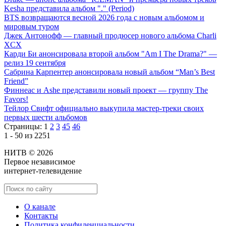
Kesha представила альбом "." (Period)
BTS возвращаются весной 2026 года с новым альбомом и
мировым туром
Джек Антонофф — главный продюсер нового альбома Charli
XCX
Карди Би анонсировала второй альбом "Am I The Drama?" —
релиз 19 сентября
Сабрина Карпентер анонсировала новый альбом “Man’s Best
Friend”
Финнеас и Ashe представили новый проект — группу The
Favors!
Тейлор Свифт официально выкупила мастер-треки своих
первых шести альбомов
Страницы:
1
2
3
45
46
1 - 50 из 2251
НИТВ © 2026
Первое независимое
интернет-телевидение
О канале
Контакты
Политика конфиденциальности