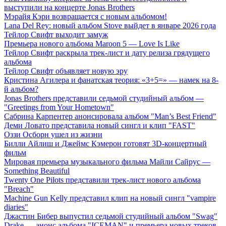
выступили на концерте Jonas Brothers
Мэрайя Кэри возвращается с новым альбомом!
Lana Del Rey: новый альбом Stove выйдет в январе 2026 года
Тейлор Свифт выходит замуж
Премьера нового альбома Maroon 5 — Love Is Like
Тейлор Свифт раскрыла трек-лист и дату релиза грядущего
альбома
Тейлор Свифт объявляет новую эру
Кристина Агилера и фанатская теория: «3+5=» — намек на 8-
й альбом?
Jonas Brothers представили седьмой студийный альбом —
"Greetings from Your Hometown"
Сабрина Карпентер анонсировала альбом "Man’s Best Friend"
Деми Ловато представила новый сингл и клип "FAST"
Оззи Осборн ушел из жизни
Билли Айлиш и Джеймс Кэмерон готовят 3D-концертный
фильм
Мировая премьера музыкального фильма Майли Сайрус —
Something Beautiful
Twenty One Pilots представили трек-лист нового альбома
"Breach"
Machine Gun Kelly представил клип на новый сингл "vampire
diaries"
Джастин Бибер выпустил седьмой студийный альбом "Swag"
Drake — анонс альбома "ICEMAN" и премьера новых треков