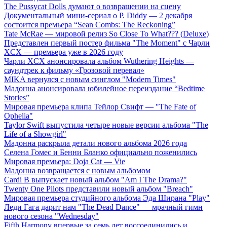
The Pussycat Dolls думают о возвращении на сцену
Документальный мини-сериал о P. Diddy — 2 декабря
состоится премьера “Sean Combs: The Reckoning”
Tate McRae — мировой релиз So Close To What??? (Deluxe)
Представлен первый постер фильма "The Moment" с Чарли
XCX — премьера уже в 2026 году
Чарли XCX анонсировала альбом Wuthering Heights —
саундтрек к фильму «Грозовой перевал»
MIKA вернулся с новым синглом "Modern Times"
Мадонна анонсировала юбилейное переиздание “Bedtime
Stories”
Мировая премьера клипа Тейлор Свифт — "The Fate of
Ophelia"
Taylor Swift выпустила четыре новые версии альбома "The
Life of a Showgirl"
Мадонна раскрыла детали нового альбома 2026 года
Селена Гомес и Бенни Бланко официально поженились
Мировая премьера: Doja Cat — Vie
Мадонна возвращается с новым альбомом
Cardi B выпускает новый альбом "Am I The Drama?"
Twenty One Pilots представили новый альбом "Breach"
Мировая премьера студийного альбома Эда Ширана "Play"
Леди Гага дарит нам "The Dead Dance" — мрачный гимн
нового сезона "Wednesday"
Fifth Harmony впервые за семь лет воссоединились и