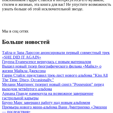
стилем и жизнью, эта книга для вас! Не упустите возможность
узнать больше об этой исключительной звезде.
Мы в соц сетях
Больше новостей
Тайла и Зара Ларссон анонсировали первый совместный трек
«SHE DID IT AGAIN»
Группа Evanescence вернулась с новым материалом
Вышел новый тизер биографического фильма «Майкл» о
жизни Майкла Джексона
Гарри Стайлс представил трек-лист нового альбома "Kiss All
The Time. Disco, Occasionally."
Мелани Мартинес тизерит новый сингл "Possession" перед
выходом четвёртого альбома
Ариана Гранде намекнула на возможное завершение
гастрольной карьеры
Бруно Марс завершил работу над новым альбомом
Премьера нового мини-альбома Вани Дмитриенко «Эмоции
— последствия»