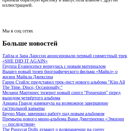
иллюстрацией.
Мы в соц сетях
Больше новостей
Тайла и Зара Ларссон анонсировали первый совместный трек
«SHE DID IT AGAIN»
Группа Evanescence вернулась с новым материалом
Вышел новый тизер биографического фильма «Майкл» о
жизни Майкла Джексона
Гарри Стайлс представил трек-лист нового альбома "Kiss All
The Time. Disco, Occasionally."
Мелани Мартинес тизерит новый сингл "Possession" перед
выходом четвёртого альбома
Ариана Гранде намекнула на возможное завершение
гастрольной карьеры
Бруно Марс завершил работу над новым альбомом
Премьера нового мини-альбома Вани Дмитриенко «Эмоции
— последствия»
The Pussycat Dolls думают о возвращении на сцену