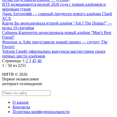
BTS возвращаются весной 2026 года с новым альбомом и
мировым туром
Джек Антонофф — главный продюсер нового альбома Charli
XCX
Карди Би анонсировала второй альбом "Am I The Drama?" —
релиз 19 сентября
Сабрина Карпентер анонсировала новый альбом “Man’s Best
Friend”
Финнеас и Ashe представили новый проект — группу The
Favors!
Тейлор Свифт официально выкупила мастер-треки своих
первых шести альбомов
Страницы:
1
2
3
45
46
1 - 50 из 2251
НИТВ © 2026
Первое независимое
интернет-телевидение
О канале
Контакты
Политика конфиденциальности