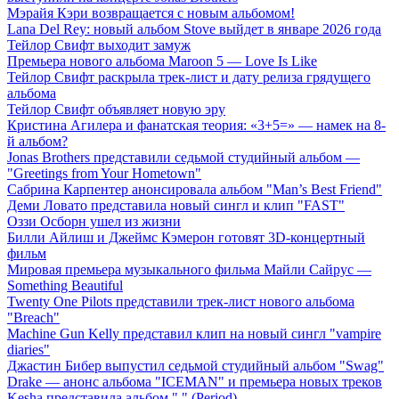
Мэрайя Кэри возвращается с новым альбомом!
Lana Del Rey: новый альбом Stove выйдет в январе 2026 года
Тейлор Свифт выходит замуж
Премьера нового альбома Maroon 5 — Love Is Like
Тейлор Свифт раскрыла трек-лист и дату релиза грядущего
альбома
Тейлор Свифт объявляет новую эру
Кристина Агилера и фанатская теория: «3+5=» — намек на 8-
й альбом?
Jonas Brothers представили седьмой студийный альбом —
"Greetings from Your Hometown"
Сабрина Карпентер анонсировала альбом "Man’s Best Friend"
Деми Ловато представила новый сингл и клип "FAST"
Оззи Осборн ушел из жизни
Билли Айлиш и Джеймс Кэмерон готовят 3D-концертный
фильм
Мировая премьера музыкального фильма Майли Сайрус —
Something Beautiful
Twenty One Pilots представили трек-лист нового альбома
"Breach"
Machine Gun Kelly представил клип на новый сингл "vampire
diaries"
Джастин Бибер выпустил седьмой студийный альбом "Swag"
Drake — анонс альбома "ICEMAN" и премьера новых треков
Kesha представила альбом "." (Period)