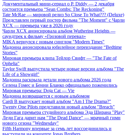
Документальный мини-сериал о P. Diddy — 2 декабря
состоится премьера “Sean Combs: The Reckoning”
Tate McRae — мировой релиз So Close To What??? (Deluxe)
Представлен первый постер фильма "The Moment" с Чарли
XCX — премьера уже в 2026 году
Чарли XCX анонсировала альбом Wuthering Heights —
саундтрек к фильму «Грозовой перевал»
MIKA вернулся с новым синглом "Modern Times"
Мадонна анонсировала юбилейное переиздание “Bedtime
Stories”
Мировая премьера клипа Тейлор Свифт — "The Fate of
Ophelia"
Taylor Swift выпустила четыре новые версии альбома "The
Life of a Showgirl"
Мадонна раскрыла детали нового альбома 2026 года
Селена Гомес и Бенни Бланко официально поженились
Мировая премьера: Doja Cat — Vie
Мадонна возвращается с новым альбомом
Cardi B выпускает новый альбом "Am I The Drama?"
Twenty One Pilots представили новый альбом "Breach"
Мировая премьера студийного альбома Эда Ширана "Play"
Леди Гага дарит нам "The Dead Dance" — мрачный гимн
нового сезона "Wednesday"
Fifth Harmony впервые за семь лет воссоединились и
выступили на концерте Jonas Brothers