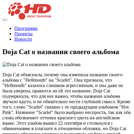
Программа
Проекты
Новости
Doja Cat о названии своего альбома
Doja Cat объяснила, почему она изменила название своего
альбома с "Hellmouth" на "Scarlet". Она признала, что
"Hellmouth" казалось слишком агрессивным, и она даже не
была уверена, нравится ли ей это название. Doja Cat
подчеркнула, что для нее важно, чтобы название альбома
звучало круто, и не обязательно нести глубокий смысл. Кроме
того, слово "Scarlet" связано с ее предыдущим альбомом "Hot
Pink". Название "Scarlet" было выбрано неспроста, так как оба
слова обозначают оттенки красного цвета на английском
языке. Этот альбом вышел 22 сентября и столкнулся с
обвинениями в плагиате в отношении обложки, но Doja Cat
приняла обратную критику и выпустила альбом с другой