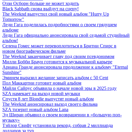
Оззи Осборн больше не может ходить
Black Sabbath снова выйдут на сцену!
The Weeknd выпустил свой новый альбом "Hurry Up
Tomorrow"
Леди Гага поделилась подробностями о своем грядущем
альбоме
Леди Гага официально анонсировала свой седьмой студийный
альбом!
Селена Гомес может перевоплотиться в Бритни Спирс в
новом биографическом фильме
The Weeknd заканчивает главу под своим псевдонимом
Милли Бобби Браун готовится к музыкальной карьере
Ариана Гранде анонсировала продолжение к альбому "Eternal
Sunshine"
Эминем выразил желание записать альбом с 50 Cent
Пол Маккартни готовит новый альбом
Майли Сайрус объявила о начале новой эры в 2025 году
SZA намекает на выход новой музыки
Спустя 8 лет Blondie выпустят новый альбом
The Weeknd анонсировал выход своего фильма
SZA тизерит новый альбом Lana
Эд Ширан объявил о своем возвращении в «большую поп-
музыку»
Тэйлор Свифт установила рекорд, собрав 2 миллиарда
долларов за тур