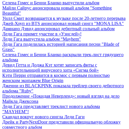
Селена Гомес и Бенни Бланко выпустили альбом
Майли Сайрус анонсировала новый альбом "Something
Beautiful"
Уилл Смит возвращается к музыке после 20-летнего перерыва
Джей-Хоуп из BTS анонсировал новый сингл "MONA LISA"
Дамиано Дэвид анонсировал дебютный сольный альбом
Леди Гага примет участие в «Уэнсдей»!
Леди Гага выпустила альбом “Mayhem”
Леди Гага поделилась историей написания песни "Blade of
Grass"
Селена Гомес и Бенни Бланко раскрыли трек-лист грядущего
альбома
Девид Гетта и Доджа Кэт хотят записать фиты с
исполнительницей вирусного хита «Сигма бой»
Кэти Перри отправится в космос с первым полностью
женским экипажем Blue Origin
Дженни из BLACKPINK показала трейлер своего дебютного
альбома "Ruby"
Продолжение «Покидая Неверленд»: новый взгляд на дело
Майкла Джексона
Леди Гага представляет треклист нового альбома
"MAYHEM"!
Скандал вокруг нового сингла Леди Гаги
Дрейк и PartyNextDoor представили официальную обложку
совместного альбом