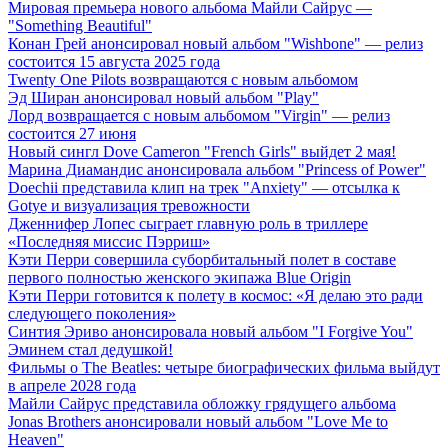
Мировая премьера нового альбома Майли Сайрус —
"Something Beautiful"
Конан Грей анонсировал новый альбом "Wishbone" — релиз
состоится 15 августа 2025 года
Twenty One Pilots возвращаются с новым альбомом
Эд Ширан анонсировал новый альбом "Play"
Лорд возвращается с новым альбомом "Virgin" — релиз
состоится 27 июня
Новый сингл Dove Cameron "French Girls" выйдет 2 мая!
Марина Диамандис анонсировала альбом "Princess of Power"
Doechii представила клип на трек "Anxiety" — отсылка к
Gotye и визуализация тревожности
Дженнифер Лопес сыграет главную роль в триллере
«Последняя миссис Пэрриш»
Кэти Перри совершила суборбитальный полет в составе
первого полностью женского экипажа Blue Origin
Кэти Перри готовится к полету в космос: «Я делаю это ради
следующего поколения»
Синтия Эриво анонсировала новый альбом "I Forgive You"
Эминем стал дедушкой!
Фильмы о The Beatles: четыре биографических фильма выйдут
в апреле 2028 года
Майли Сайрус представила обложку грядущего альбома
Jonas Brothers анонсировали новый альбом "Love Me to
Heaven"