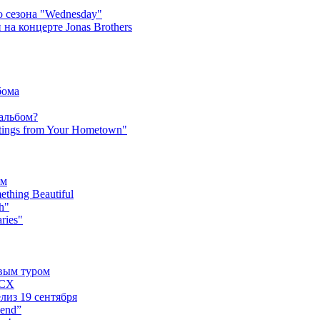
 сезона "Wednesday"
на концерте Jonas Brothers
бома
 альбом?
tings from Your Hometown"
ьм
hing Beautiful
h"
ries"
овым туром
XCX
лиз 19 сентября
iend”