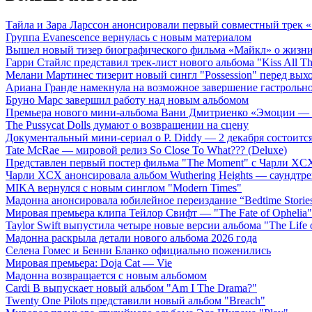
Тайла и Зара Ларссон анонсировали первый совместный трек
Группа Evanescence вернулась с новым материалом
Вышел новый тизер биографического фильма «Майкл» о жизн
Гарри Стайлс представил трек-лист нового альбома "Kiss All The
Мелани Мартинес тизерит новый сингл "Possession" перед вых
Ариана Гранде намекнула на возможное завершение гастрольн
Бруно Марс завершил работу над новым альбомом
Премьера нового мини-альбома Вани Дмитриенко «Эмоции — 
The Pussycat Dolls думают о возвращении на сцену
Документальный мини-сериал о P. Diddy — 2 декабря состоится
Tate McRae — мировой релиз So Close To What??? (Deluxe)
Представлен первый постер фильма "The Moment" с Чарли XCX
Чарли XCX анонсировала альбом Wuthering Heights — саундтре
MIKA вернулся с новым синглом "Modern Times"
Мадонна анонсировала юбилейное переиздание “Bedtime Storie
Мировая премьера клипа Тейлор Свифт — "The Fate of Ophelia"
Taylor Swift выпустила четыре новые версии альбома "The Life o
Мадонна раскрыла детали нового альбома 2026 года
Селена Гомес и Бенни Бланко официально поженились
Мировая премьера: Doja Cat — Vie
Мадонна возвращается с новым альбомом
Cardi B выпускает новый альбом "Am I The Drama?"
Twenty One Pilots представили новый альбом "Breach"