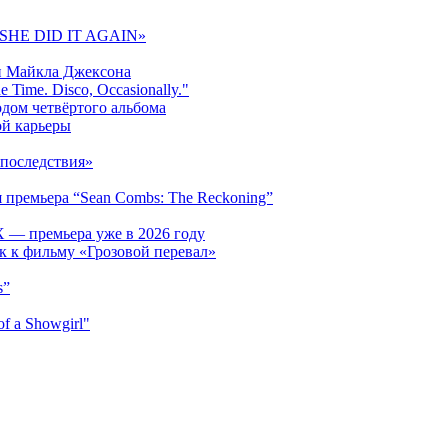
 «SHE DID IT AGAIN»
и Майкла Джексона
 Time. Disco, Occasionally."
одом четвёртого альбома
ой карьеры
последствия»
 премьера “Sean Combs: The Reckoning”
 — премьера уже в 2026 году
к к фильму «Грозовой перевал»
s”
f a Showgirl"