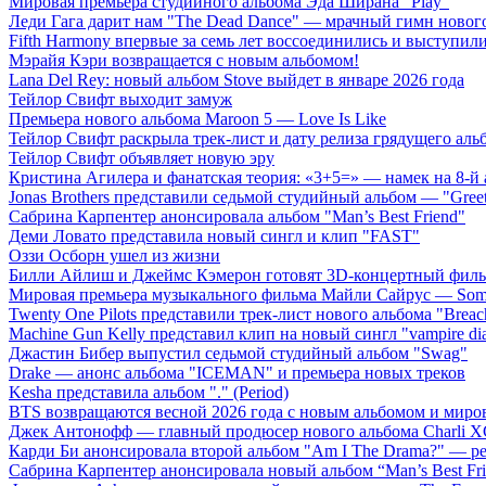
Мировая премьера студийного альбома Эда Ширана "Play"
Леди Гага дарит нам "The Dead Dance" — мрачный гимн нового
Fifth Harmony впервые за семь лет воссоединились и выступили 
Мэрайя Кэри возвращается с новым альбомом!
Lana Del Rey: новый альбом Stove выйдет в январе 2026 года
Тейлор Свифт выходит замуж
Премьера нового альбома Maroon 5 — Love Is Like
Тейлор Свифт раскрыла трек-лист и дату релиза грядущего аль
Тейлор Свифт объявляет новую эру
Кристина Агилера и фанатская теория: «3+5=» — намек на 8-й
Jonas Brothers представили седьмой студийный альбом — "Gree
Сабрина Карпентер анонсировала альбом "Man’s Best Friend"
Деми Ловато представила новый сингл и клип "FAST"
Оззи Осборн ушел из жизни
Билли Айлиш и Джеймс Кэмерон готовят 3D-концертный фил
Мировая премьера музыкального фильма Майли Сайрус — Somet
Twenty One Pilots представили трек-лист нового альбома "Breac
Machine Gun Kelly представил клип на новый сингл "vampire dia
Джастин Бибер выпустил седьмой студийный альбом "Swag"
Drake — анонс альбома "ICEMAN" и премьера новых треков
Kesha представила альбом "." (Period)
BTS возвращаются весной 2026 года с новым альбомом и мир
Джек Антонофф — главный продюсер нового альбома Charli 
Карди Би анонсировала второй альбом "Am I The Drama?" — ре
Сабрина Карпентер анонсировала новый альбом “Man’s Best Fr