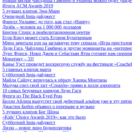
Новый фильм Чайлдиша Гамбино и Рианны можно будет увиде
Итоги ACM Awards 2019
5 лучших клипов Энн-Мари
Очередной Insta-дайджест
Фарелл Уильямс: до того, как стал «Happy»
Дрэйк – человек на 1 000 000 долларов
Бритни Спирс в реабилитационном центре
Егор Крид может стать Егором Булаткиным
Migos зачитали рэп на заглавную тему сериала «Игра престоло
Леди Гага, Чайлдиш Гамбино и другие номинанты на «интерне
Луис Фонси, Ники Джем и Себастьян Ятра готовят нам сюрпри
Монатику – 33!
Канье Уэст проведет воскресную службу на фестивале «Coachel
5 главных клипов марта
Субботний Insta-дайджест
Майли Сайрус вернулась к образу Ханны Монтаны
Малума спел свой хит «Corazón» прямо в холле аэропорта
10 самых безумных нарядов Леди Гаги
Ферги из The Black Eyed Peas
Билли Айлиш выпустит свой дебютный альбом уже в эту пятн
Джастин Бибер объявил о перерыве в музыке
5 лучших клипов Биг Шона
«Kids’ Choice Awards 2019»: как это было
Субботний Insta-дайджест
Лиззо – новое лицо бодипозитива