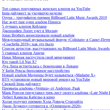
Топ самых популярных женских клипов на YouTube
Insta-дайджест за уходящую неделю
Озуна – триумфатор премии Billboard Latin Music Awards 2019
Нас ждет еще один альбом Принса
5 лучших клипов Кейлани
Дженнифер Лопес едет в Москву
Jonas Brothers анонсировали новый альбом
Международный музыкальный форум «Colisium» в Санкт-Пете
«Coachella 2019»: как это было
Список артистов, выступающих на Billboard Latin Music Awards
5 главных клипов Авичи
Ники Минаж распустила свой менеджмент
Кто такой Lil Nas X?
Дуа Липа встретилась с беженцами в Ливане
У Биби Рексы биполярное расстройство
Новый альбом Мадонны будет называться «Madame X»
BTS установили новый мировой рекорд на YouTube
Свежий Insta-дайджест
Премьера альбома «Ventura» от Anderson .Paak
Марк Ронсон представил трек-лист своего альбома «Late Night F
Дебют Камилы Кабельо в кино
Холзи получит премию Хэла Дэвида Старлайта
Джон Ледженд готовится к «Олимпиаде-2020»