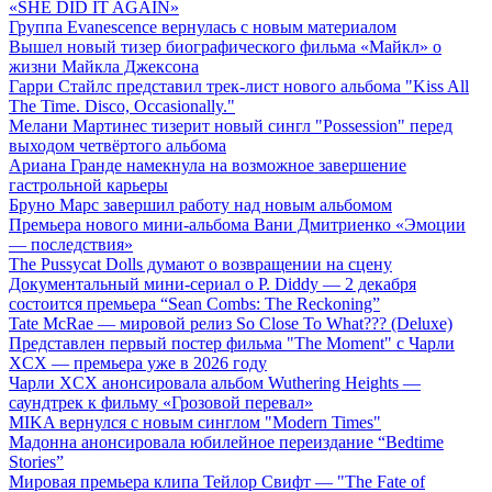
«SHE DID IT AGAIN»
Группа Evanescence вернулась с новым материалом
Вышел новый тизер биографического фильма «Майкл» о
жизни Майкла Джексона
Гарри Стайлс представил трек-лист нового альбома "Kiss All
The Time. Disco, Occasionally."
Мелани Мартинес тизерит новый сингл "Possession" перед
выходом четвёртого альбома
Ариана Гранде намекнула на возможное завершение
гастрольной карьеры
Бруно Марс завершил работу над новым альбомом
Премьера нового мини-альбома Вани Дмитриенко «Эмоции
— последствия»
The Pussycat Dolls думают о возвращении на сцену
Документальный мини-сериал о P. Diddy — 2 декабря
состоится премьера “Sean Combs: The Reckoning”
Tate McRae — мировой релиз So Close To What??? (Deluxe)
Представлен первый постер фильма "The Moment" с Чарли
XCX — премьера уже в 2026 году
Чарли XCX анонсировала альбом Wuthering Heights —
саундтрек к фильму «Грозовой перевал»
MIKA вернулся с новым синглом "Modern Times"
Мадонна анонсировала юбилейное переиздание “Bedtime
Stories”
Мировая премьера клипа Тейлор Свифт — "The Fate of