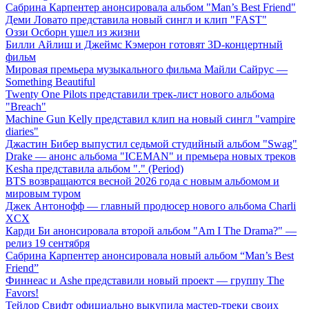
Сабрина Карпентер анонсировала альбом "Man’s Best Friend"
Деми Ловато представила новый сингл и клип "FAST"
Оззи Осборн ушел из жизни
Билли Айлиш и Джеймс Кэмерон готовят 3D-концертный
фильм
Мировая премьера музыкального фильма Майли Сайрус —
Something Beautiful
Twenty One Pilots представили трек-лист нового альбома
"Breach"
Machine Gun Kelly представил клип на новый сингл "vampire
diaries"
Джастин Бибер выпустил седьмой студийный альбом "Swag"
Drake — анонс альбома "ICEMAN" и премьера новых треков
Kesha представила альбом "." (Period)
BTS возвращаются весной 2026 года с новым альбомом и
мировым туром
Джек Антонофф — главный продюсер нового альбома Charli
XCX
Карди Би анонсировала второй альбом "Am I The Drama?" —
релиз 19 сентября
Сабрина Карпентер анонсировала новый альбом “Man’s Best
Friend”
Финнеас и Ashe представили новый проект — группу The
Favors!
Тейлор Свифт официально выкупила мастер-треки своих