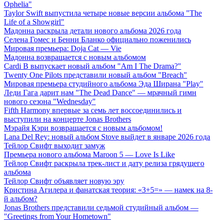
Ophelia"
Taylor Swift выпустила четыре новые версии альбома "The
Life of a Showgirl"
Мадонна раскрыла детали нового альбома 2026 года
Селена Гомес и Бенни Бланко официально поженились
Мировая премьера: Doja Cat — Vie
Мадонна возвращается с новым альбомом
Cardi B выпускает новый альбом "Am I The Drama?"
Twenty One Pilots представили новый альбом "Breach"
Мировая премьера студийного альбома Эда Ширана "Play"
Леди Гага дарит нам "The Dead Dance" — мрачный гимн
нового сезона "Wednesday"
Fifth Harmony впервые за семь лет воссоединились и
выступили на концерте Jonas Brothers
Мэрайя Кэри возвращается с новым альбомом!
Lana Del Rey: новый альбом Stove выйдет в январе 2026 года
Тейлор Свифт выходит замуж
Премьера нового альбома Maroon 5 — Love Is Like
Тейлор Свифт раскрыла трек-лист и дату релиза грядущего
альбома
Тейлор Свифт объявляет новую эру
Кристина Агилера и фанатская теория: «3+5=» — намек на 8-
й альбом?
Jonas Brothers представили седьмой студийный альбом —
"Greetings from Your Hometown"