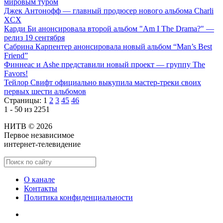
мировым туром
Джек Антонофф — главный продюсер нового альбома Charli
XCX
Карди Би анонсировала второй альбом "Am I The Drama?" —
релиз 19 сентября
Сабрина Карпентер анонсировала новый альбом “Man’s Best
Friend”
Финнеас и Ashe представили новый проект — группу The
Favors!
Тейлор Свифт официально выкупила мастер-треки своих
первых шести альбомов
Страницы:
1
2
3
45
46
1 - 50 из 2251
НИТВ © 2026
Первое независимое
интернет-телевидение
О канале
Контакты
Политика конфиденциальности