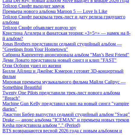
Lana Del Rey: новый альбом Stove выйдет в январе 2026 года
Тейлор Свифт выходит замуж
Премьера нового альбома Maroon 5 — Love Is Like
Тейлор Свифт раскрыла трек-лист и дату релиза грядущего
альбома
Тейлор Свифт объявляет новую эру
Кристина Агилера и фанатская теория: «3+5=» — намек на 8-
й альбом?
Jonas Brothers представили седьмой студийный альбом —
"Greetings from Your Hometown"
Сабрина Карпентер анонсировала альбом "Man’s Best Friend"
Деми Ловато представила новый сингл и клип "FAST"
Оззи Осборн ушел из жизни
Билли Айлиш и Джеймс Кэмерон готовят 3D-концертный
фильм
Мировая премьера музыкального фильма Майли Сайрус —
Something Beautiful
Twenty One Pilots представили трек-лист нового альбома
"Breach"
Machine Gun Kelly представил клип на новый сингл "vampire
diaries"
Джастин Бибер выпустил седьмой студийный альбом "Swag"
Drake — анонс альбома "ICEMAN" и премьера новых треков
Kesha представила альбом "." (Period)
BTS возвращаются весной 2026 года с новым альбомом и