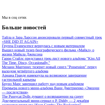
Мы в соц сетях
Больше новостей
Тайла и Зара Ларссон анонсировали первый совместный трек
«SHE DID IT AGAIN»
Группа Evanescence вернулась с новым материалом
Вышел новый тизер биографического фильма «Майкл» о
жизни Майкла Джексона
Гарри Стайлс представил трек-лист нового альбома "Kiss All
The Time. Disco, Occasionally."
Мелани Мартинес тизерит новый сингл "Possession" перед
выходом четвёртого альбома
Ариана Гранде намекнула на возможное завершение
гастрольной карьеры
Бруно Марс завершил работу над новым альбомом
Премьера нового мини-альбома Вани Дмитриенко «Эмоции
— последствия»
The Pussycat Dolls думают о возвращении на сцену
Документальный мини-сериал о P. Diddy — 2 декабря
состоится премьера “Sean Combs: The Reckoning”