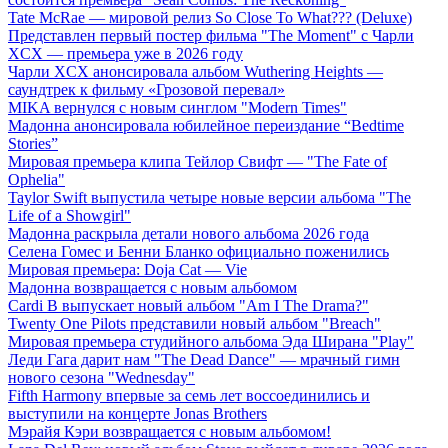
Tate McRae — мировой релиз So Close To What??? (Deluxe)
Представлен первый постер фильма "The Moment" с Чарли
XCX — премьера уже в 2026 году
Чарли XCX анонсировала альбом Wuthering Heights —
саундтрек к фильму «Грозовой перевал»
MIKA вернулся с новым синглом "Modern Times"
Мадонна анонсировала юбилейное переиздание “Bedtime
Stories”
Мировая премьера клипа Тейлор Свифт — "The Fate of
Ophelia"
Taylor Swift выпустила четыре новые версии альбома "The
Life of a Showgirl"
Мадонна раскрыла детали нового альбома 2026 года
Селена Гомес и Бенни Бланко официально поженились
Мировая премьера: Doja Cat — Vie
Мадонна возвращается с новым альбомом
Cardi B выпускает новый альбом "Am I The Drama?"
Twenty One Pilots представили новый альбом "Breach"
Мировая премьера студийного альбома Эда Ширана "Play"
Леди Гага дарит нам "The Dead Dance" — мрачный гимн
нового сезона "Wednesday"
Fifth Harmony впервые за семь лет воссоединились и
выступили на концерте Jonas Brothers
Мэрайя Кэри возвращается с новым альбомом!